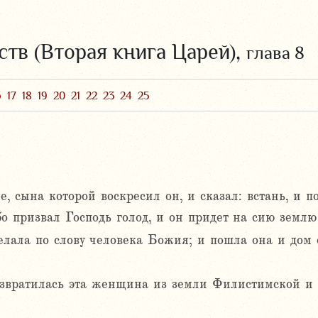
ств (Вторая книга Царей),
глава 8
6
17
18
19
20
21
22
23
24
25
 сына которой воскресил он, и сказал: встань, и п
о призвал Господь голод, и он придет на сию землю 
елала по слову человека Божия; и пошла она и дом 
озвратилась эта женщина из земли Филистимской и 