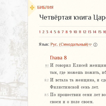
БИБЛИЯ
Четвёртая книга Цар
1
2
3
4
5
6
7
8
9
10
11
12
13
14
15
1
Язык:
Рус. (Синодальный)
Глава 8
И говорил Елисей женщине,
8:1
там, где можешь пожить, иб
ЗАВЕТ
И встала та женщина, и сд
8:2
Филистимской семь лет.
По прошествии семи лет в
8:3
своем и о поле своем.
аконие