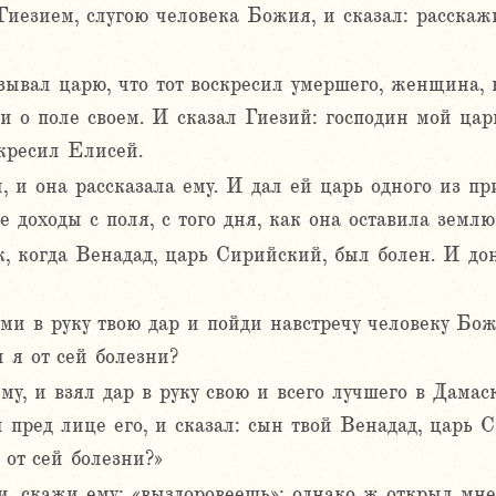
Гиезием, слугою человека Божия, и сказал: расскажи
зывал царю, что тот воскресил умершего, женщина, 
и о поле своем. И сказал Гиезий: господин мой цар
скресил Елисей.
и она рассказала ему. И дал ей царь одного из при
 доходы с поля, с того дня, как она оставила землю
 когда Венадад, царь Сирийский, был болен. И дон
ьми в руку твою дар и пойди навстречу человеку Бож
и я от сей болезни?
у, и взял дар в руку свою и всего лучшего в Дамаск
 пред лице его, и сказал: сын твой Венадад, царь 
 от сей болезни?»
, скажи ему: «выздоровеешь»; однако ж открыл мне 