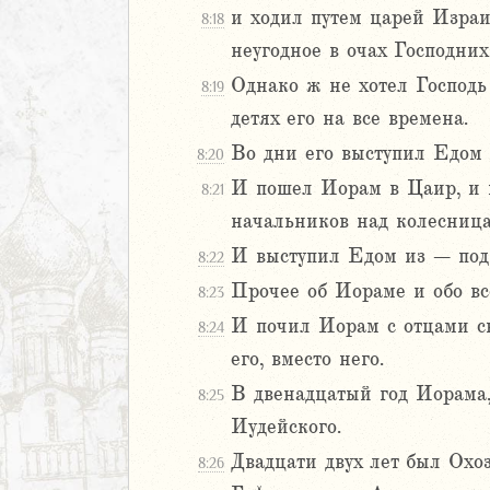
я
и ходил путем царей Израил
8:18
дры
неугодное в очах Господних
ь
Однако ж не хотел Господь 
8:19
детях его на все времена.
ирь
Во дни его выступил Едом 
8:20
И пошел Иорам в Цаир, и в
8:21
начальников над колесница
иаст
Песней
И выступил Едом из – под 
8:22
рость
Прочее об Иораме и обо вс
8:23
а
И почил Иорам с отцами св
8:24
его, вместо него.
ия
В двенадцатый год Иорама,
8:25
еремии
Иудейского.
ие Иеремии
Двадцати двух лет был Охо
8:26