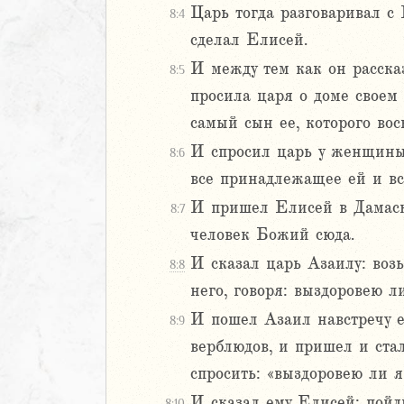
Царь тогда разговаривал с 
8:4
Навин
сделал Елисей.
Израилевы
И между тем как он расска
8:5
ств
просила царя о доме своем 
рств
самый сын ее, которого во
рств
И спросил царь у женщины, 
8:6
рств
все принадлежащее ей и все
2
И пришел Елисей в Дамаск,
8:7
3
человек Божий сюда.
4
И сказал царь Азаилу: воз
8:8
5
него, говоря: выздоровею л
6
И пошел Азаил навстречу ем
8:9
8
верблюдов, и пришел и стал
9
спросить: «выздоровею ли я
0
И сказал ему Елисей: пойди
8:10