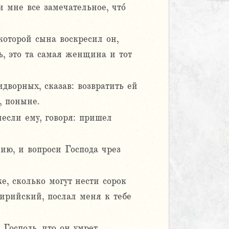
 мне все замечательное, что́
которой сына воскресил он,
ь, это та самая женщина и тот
дворных, сказав: возвратить ей
, поныне.
если ему, говоря: пришел
ию, и вопроси Господа чрез
е, сколько могут нести сорок
Сирийский, послал меня к тебе
Господь, что он умрет.