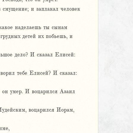
 в смущение; и заплакал человек
, какое наделаешь ты сынам
грудных детей их побьешь, и
ольшое дело? И сказал Елисей:
ворил тебе Елисей? И сказал:
и он умер. И воцарился Азаил
Иудейским, воцарился Иорам,
име,