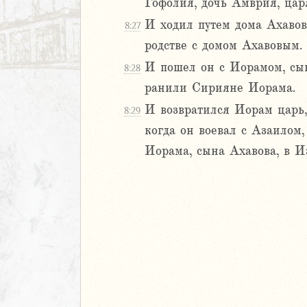
Гофолия, дочь Амврия, цар
иль
л
И ходил путем дома Ахавова
8:27
родстве с домом Ахавовым.
И пошел он с Иорамом, сын
8:28
ранили Сирияне Иорама.
И возвратился Иорам царь,
8:29
когда он воевал с Азаилом
Иорама, сына Ахавова, в Из
м
ия
я
ия
ккавейская
ккавейская
ккавейская
дры