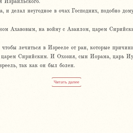
я Израильского.
, и делал неугодное в очах Господних, подобно дому
ом Ахавовым, на войну с Азаилом, царем Сирийски
 чтобы лечиться в Изрееле от ран, которые причин
, царем Сирийским. И Охозия, сын Иорама, царь Иу
реель, так как он был болен.
Читать далее