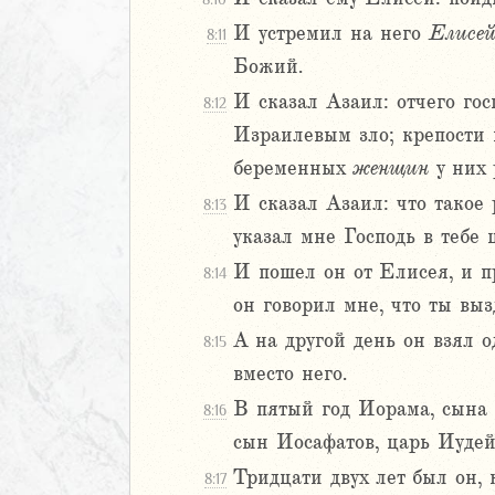
1
2
И устремил на него
Елисе
8:11
3
Божий.
4
И сказал Азаил: отчего гос
8:12
5
Израилевым зло; крепости 
6
7
беременных
женщин
у них 
8
И сказал Азаил: что такое 
8:13
9
указал мне Господь в тебе 
20
И пошел он от Елисея, и п
8:14
1
22
он говорил мне, что ты выз
23
А на другой день он взял о
8:15
24
вместо него.
25
В пятый год Иорама, сына 
8:16
ралипоменон
сын Иосафатов, царь Иудей
ралипоменон
Тридцати двух лет был он, 
8:17