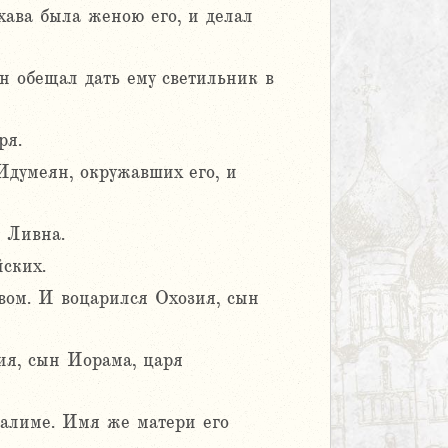
хава была женою его, и делал
Он обещал дать ему светильник в
ря.
Идумеян, окружавших его, и
 Ливна.
йских.
вом. И воцарился Охозия, сын
ия, сын Иорама, царя
усалиме. Имя же матери его