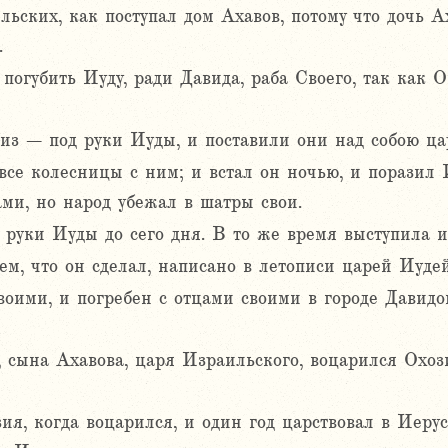
ьских, как поступал дом Ахавов, потому что дочь А
.
погубить Иуду, ради Давида, раба Своего, так как 
из – под руки Иуды, и поставили они над собою ца
се колесницы с ним; и встал он ночью, и поразил 
ми, но народ убежал в шатры свои.
руки Иуды до сего дня. В то же время выступила и
ем, что он сделал, написано в летописи царей Иуде
оими, и погребен с отцами своими в городе Давидо
 сына Ахавова, царя Израильского, воцарился Охоз
зия, когда воцарился, и один год царствовал в Иер