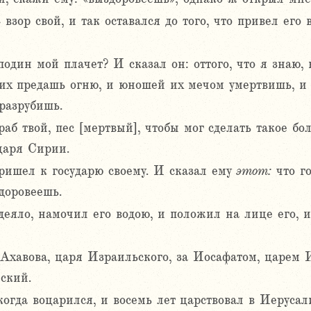
й
взор свой, и так оставался до того, что привел его
подин мой плачет? И сказал он: оттого, что я знаю
их предашь огню, и юношей их мечом умертвишь, и 
разрубишь.
раб твой, пес [мертвый], чтобы мог сделать такое б
царя Сирии.
ришел к государю своему. И сказал ему
этот:
что го
доровеешь.
деяло, намочил его водою, и положил на лице его, 
Ахавова, царя Израильского, за Иосафатом, царем 
ский.
когда воцарился, и восемь лет царствовал в Иерусал