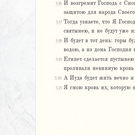
И возгремит Господь с Сион
3:16
иаст
защитою для народа Своего
Песней
Тогда узнаете, что Я Госп
3:17
рость
а
святынею, и не будут уже 
И будет в тот день: горы б
3:18
водою, а из дома Господня 
ия
Египет сделается пустынею
3:19
еремии
ие Иеремии
проливали невинную кровь 
А Иуда будет жить вечно и
3:20
иль
Я смою кровь их, которую н
3:21
л
2
3