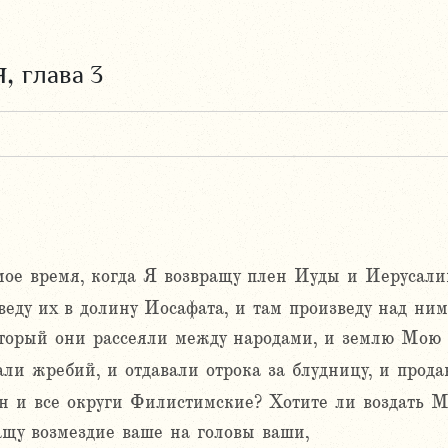
я,
глава 3
амое время, когда Я возвращу плен Иуды и Иерусали
веду их в долину Иосафата, и там произведу над ни
торый они рассеяли между народами, и землю Мою 
и жребий, и отдавали отрока за блудницу, и продав
 и все округи Филистимские? Хотите ли воздать Мн
щу возмездие ваше на головы ваши,