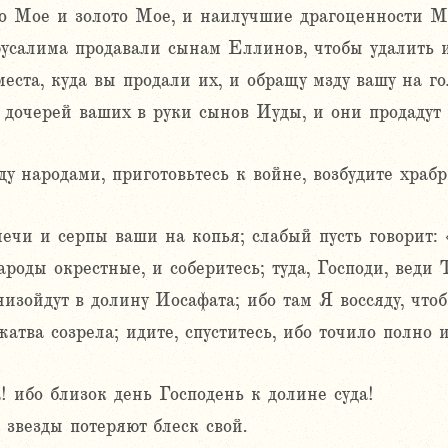
ро Мое и золото Мое, и наилучшие драгоценности 
салима продавали сынам Еллинов, чтобы удалить их
места, куда вы продали их, и обращу мзду вашу на го
дочерей ваших в руки сынов Иуды, и они продадут 
у народами, приготовьтесь к войне, возбудите храбр
ечи и серпы ваши на копья; слабый пусть говорит: 
ароды окрестные, и соберитесь; туда, Господи, веди 
изойдут в долину Иосафата; ибо там Я воссяду, чтоб
жатва созрела; идите, спуститесь, ибо точило полно
! ибо близок день Господень к долине суда!
 звезды потеряют блеск свой.