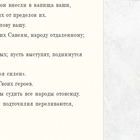
Мои внесли в капища ваши,
 от пределов их.
лову вашу.
их Савеям, народу отдаленному;
ых; пусть выступят, поднимутся
«я силен».
Твоих героев.
ы судить все народы отовсюду.
 и подточилия переливаются,