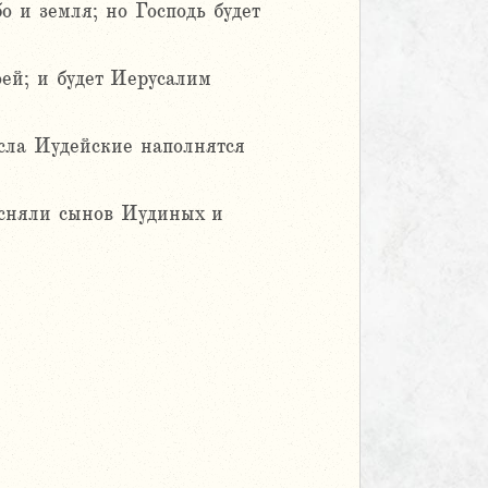
о и земля; но Господь будет
оей; и будет Иерусалим
усла Иудейские наполнятся
тесняли сынов Иудиных и