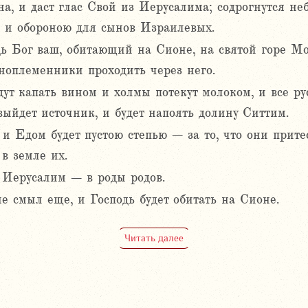
а, и даст глас Свой из Иерусалима; содрогнутся неб
 и обороною для сынов Израилевых.
одь Бог ваш, обитающий на Сионе, на святой горе М
иноплеменники проходить через него.
удут капать вином и холмы потекут молоком, и все р
выйдет источник, и будет напоять долину Ситтим.
 и Едом будет пустою степью – за то, что они при
в земле их.
 Иерусалим – в роды родов.
е смыл еще, и Господь будет обитать на Сионе.
Читать далее