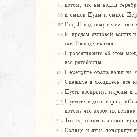
потому что вы взяли сереб
3:5
Навин
и сынов Иуды и сынов Иеру
Израилевы
3:6
Вот, Я подниму их из того 
3:7
ств
И предам сыновей ваших и 
3:8
рств
так Господь сказал.
рств
рств
Провозгласите об этом межд
3:9
ралипоменон
все ратоборцы.
ралипоменон
Перекуйте орала ваши на м
3:10
Спешите и сходитесь, все н
3:11
я
дры
Пусть воспрянут народы и н
3:12
Пустите в дело серпы, ибо 
3:13
ь
потому что злоба их велика.
Толпы, толпы в долине суда
3:14
ирь
Солнце и луна померкнут и
3:15