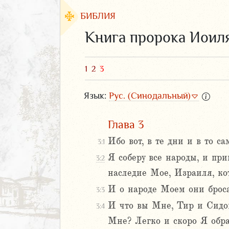
БИБЛИЯ
Книга пророка Иоил
1
2
3
Язык:
Рус. (Синодальный)
Глава 3
Ибо вот, в те дни и в то с
3:1
Я соберу все народы, и при
3:2
ЗАВЕТ
наследие Мое, Израиля, ко
И о народе Моем они бросал
3:3
И что вы Мне, Тир и Сидон
3:4
Мне? Легко и скоро Я обра
аконие