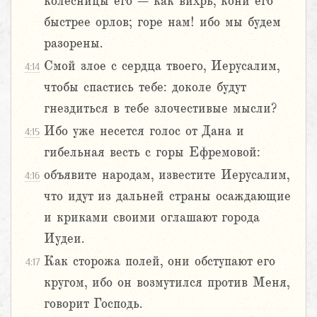
колесницы его – как вихрь, кони его
быстрее орлов; горе нам! ибо мы будем
разорены.
Смой злое с сердца твоего, Иерусалим,
4:14
чтобы спастись тебе: доколе будут
гнездиться в тебе злочестивые мысли?
Ибо уже несется голос от Дана и
4:15
гибельная весть с горы Ефремовой:
объявите народам, известите Иерусалим,
4:16
что идут из дальней страны осаждающие
и криками своими оглашают города
Иудеи.
Как сторожа полей, они обступают его
4:17
кругом, ибо он возмутился против Меня,
говорит Господь.