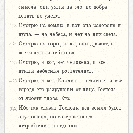
смысла; они умны на зло, но добра
делать не умеют.
Смотрю на землю, и вот, она разорена и
4:23
пуста, – на небеса, и нет на них света.
Смотрю на горы, и вот, они дрожат, и
4:24
все холмы колеблются.
Смотрю, и вот, нет человека, и все
4:25
птицы небесные разлетелись.
Смотрю, и вот, Кармил – пустыня, и все
4:26
города его разрушены от лица Господа,
от ярости гнева Его.
Ибо так сказал Господь: вся земля будет
4:27
опустошена, но совершенного
истребления не сделаю.