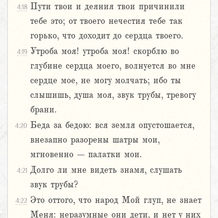
Пути твои и деяния твои причинили
4:18
тебе это; от твоего нечестия тебе так
горько, что доходит до сердца твоего.
Утроба моя! утроба моя! скорблю во
4:19
глубине сердца моего, волнуется во мне
сердце мое, не могу молчать; ибо ты
слышишь, душа моя, звук трубы, тревогу
брани.
Беда за бедою: вся земля опустошается,
4:20
внезапно разорены шатры мои,
мгновенно – палатки мои.
Долго ли мне видеть знамя, слушать
4:21
звук трубы?
Это оттого, что народ Мой глуп, не знает
4:22
Меня: неразумные они дети, и нет у них