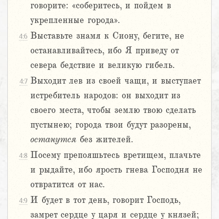
говорите: «соберитесь, и пойдем в
укрепленные города».
Выставьте знамя к Сиону, бегите, не
4:6
останавливайтесь, ибо Я приведу от
севера бедствие и великую гибель.
Выходит лев из своей чащи, и выступает
4:7
истребитель народов: он выходит из
своего места, чтобы землю твою сделать
пустынею; города твои будут разорены,
останутся
без жителей.
Посему препояшьтесь вретищем, плачьте
4:8
и рыдайте, ибо ярость гнева Господня не
отвратится от нас.
И будет в тот день, говорит Господь,
4:9
замрет сердце у царя и сердце у князей;