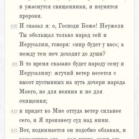
и ужаснутся священники, и изумятся
пророки.
И сказал я: о, Господи Боже! Неужели
4:10
Ты обольщал только народ сей и
Иерусалим, говоря: «мир будет у вас»; а
между тем меч доходит до души?
В то время сказано будет народу сему и
4:11
Иерусалиму: жгучий ветер несется с
высот пустынных на путь дочери народа
Моего, не для веяния и не для
очищения;
и придет ко Мне оттуда ветер сильнее
4:12
сего, и Я произнесу суд над ними.
Вот, поднимается он подобно облакам, и
4:13