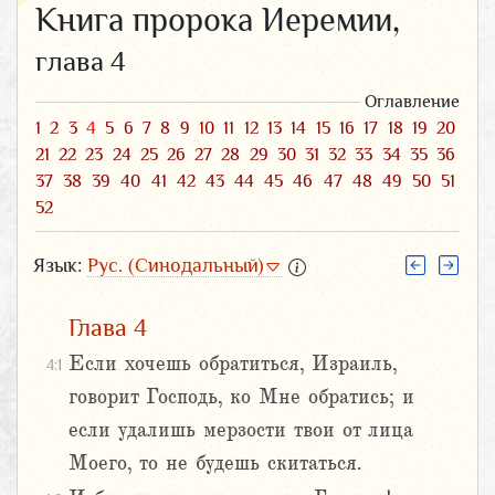
Книга пророка Иеремии,
глава 4
Оглавление
1
2
3
4
5
6
7
8
9
10
11
12
13
14
15
16
17
18
19
20
21
22
23
24
25
26
27
28
29
30
31
32
33
34
35
36
37
38
39
40
41
42
43
44
45
46
47
48
49
50
51
52
Язык:
Рус. (Синодальный)
Глава 4
Если хочешь обратиться, Израиль,
4:1
говорит Господь, ко Мне обратись; и
если удалишь мерзости твои от лица
Моего, то не будешь скитаться.