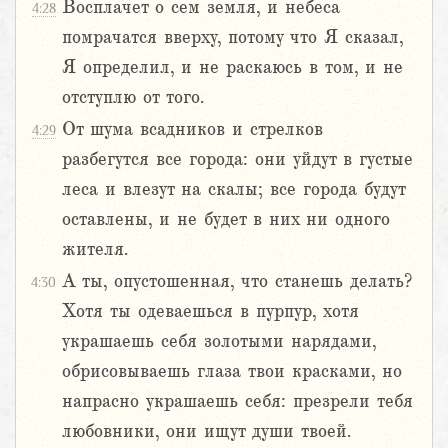
Восплачет о сем земля, и небеса
4:28
помрачатся вверху, потому что Я сказал,
Я определил, и не раскаюсь в том, и не
отступлю от того.
От шума всадников и стрелков
4:29
разбегутся все города: они уйдут в густые
леса и влезут на скалы; все города будут
оставлены, и не будет в них ни одного
жителя.
А ты, опустошенная, что станешь делать?
4:30
Хотя ты одеваешься в пурпур, хотя
украшаешь себя золотыми нарядами,
обрисовываешь глаза твои красками, но
напрасно украшаешь себя: презрели тебя
любовники, они ищут души твоей.