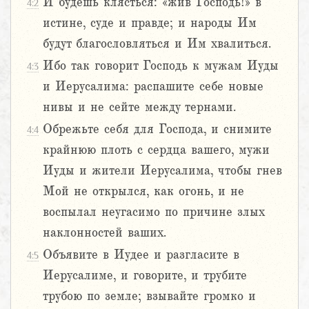
И будешь клясться: «жив Господь!» в
4:2
истине, суде и правде; и народы Им
будут благословляться и Им хвалиться.
Ибо так говорит Господь к мужам Иуды
4:3
и Иерусалима: распашите себе новые
нивы и не сейте между тернами.
Обрежьте себя для Господа, и снимите
4:4
крайнюю плоть с сердца вашего, мужи
Иуды и жители Иерусалима, чтобы гнев
Мой не открылся, как огонь, и не
воспылал неугасимо по причине злых
наклонностей ваших.
Объявите в Иудее и разгласите в
4:5
Иерусалиме, и говорите, и трубите
трубою по земле; взывайте громко и