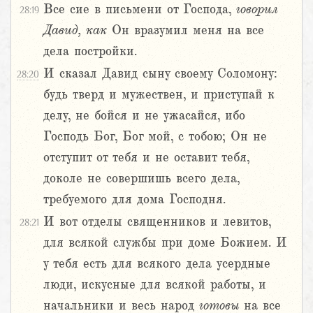
Все сие в письмени от Господа,
говорил
28:19
Давид,
как
Он вразумил меня на все
дела постройки.
И сказал Давид сыну своему Соломону:
28:20
будь тверд и мужествен, и приступай к
делу, не бойся и не ужасайся, ибо
Господь Бог, Бог мой, с тобою; Он не
отступит от тебя и не оставит тебя,
доколе не совершишь всего дела,
требуемого для дома Господня.
И вот отделы священников и левитов,
28:21
для всякой службы при доме Божием. И
у тебя есть для всякого дела усердные
люди, искусные для всякой работы, и
начальники и весь народ
готовы
на все