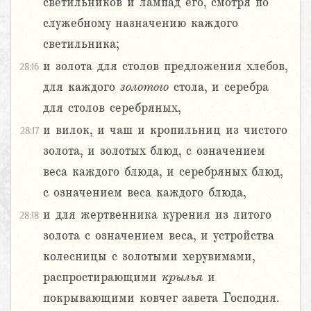
светильников и лампад его, смотря по
служебному назначению каждого
светильника;
и золота для столов предложения хлебов,
28:16
для каждого
золотого
стола, и серебра
для столов серебряных,
и вилок, и чаш и кропильниц из чистого
28:17
золота, и золотых блюд, с означением
веса каждого блюда, и серебряных блюд,
с означением веса каждого блюда,
и для жертвенника курения из литого
28:18
золота с означением веса, и устройства
колесницы с золотыми херувимами,
распростирающими
крылья
и
покрывающими ковчег завета Господня.