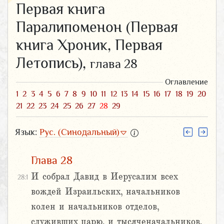
Первая книга
Паралипоменон (Первая
книга Хроник, Первая
Летопись),
глава 28
Оглавление
1
2
3
4
5
6
7
8
9
10
11
12
13
14
15
16
17
18
19
20
21
22
23
24
25
26
27
28
29
Язык:
Рус. (Синодальный)
Глава 28
И собрал Давид в Иерусалим всех
28:1
вождей Израильских, начальников
колен и начальников отделов,
служивших царю, и тысяченачальников,