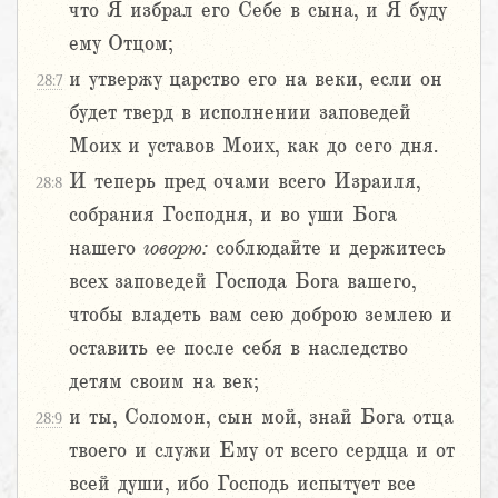
что Я избрал его Себе в сына, и Я буду
ему Отцом;
и утвержу царство его на веки, если он
28:7
будет тверд в исполнении заповедей
Моих и уставов Моих, как до сего дня.
И теперь пред очами всего Израиля,
28:8
собрания Господня, и во уши Бога
нашего
говорю:
соблюдайте и держитесь
всех заповедей Господа Бога вашего,
чтобы владеть вам сею доброю землею и
оставить ее после себя в наследство
детям своим на век;
и ты, Соломон, сын мой, знай Бога отца
28:9
твоего и служи Ему от всего сердца и от
всей души, ибо Господь испытует все