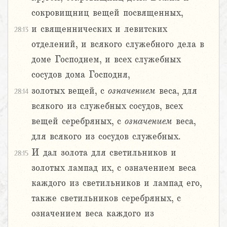
сокровищниц вещей посвященных,
и священнических и левитских
28:13
отделений, и всякого служебного дела в
доме Господнем, и всех служебных
сосудов дома Господня,
золотых вещей, с
означением
веса, для
28:14
всякого из служебных сосудов, всех
вещей серебряных, с
означением
веса,
для всякого из сосудов служебных.
И дал золота для светильников и
28:15
золотых лампад их, с означением веса
каждого из светильников и лампад его,
также светильников серебряных, с
означением веса каждого из