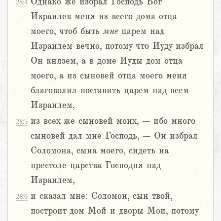
Однако же избрал Господь Бог
28:4
Израилев меня из всего дома отца
моего, чтоб быть
мне
царем над
Израилем вечно, потому что Иуду избрал
Он князем, а в доме Иуды дом отца
моего, а из сыновей отца моего меня
благоволил поставить царем над всем
Израилем,
из всех же сыновей моих, – ибо много
28:5
сыновей дал мне Господь, – Он избрал
Соломона, сына моего, сидеть на
престоле царства Господня над
Израилем,
и сказал мне: Соломон, сын твой,
28:6
построит дом Мой и дворы Мои, потому