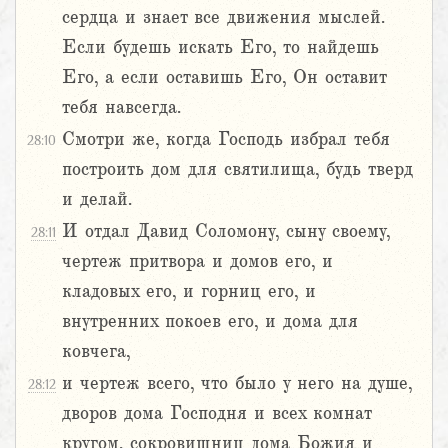
сердца и знает все движения мыслей.
Если будешь искать Его, то найдешь
Его, а если оставишь Его, Он оставит
тебя навсегда.
Смотри же, когда Господь избрал тебя
28:10
построить дом для святилища, будь тверд
и делай.
И отдал Давид Соломону, сыну своему,
28:11
чертеж притвора и домов его, и
кладовых его, и горниц его, и
внутренних покоев его, и дома для
ковчега,
и чертеж всего, что было у него на душе,
28:12
дворов дома Господня и всех комнат
кругом, сокровищниц дома Божия и