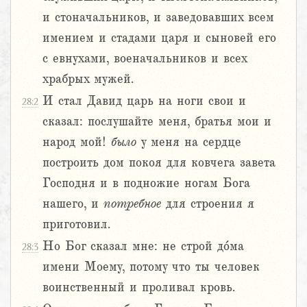
и стоначальников, и заведовавших всем
имением и стадами царя и сыновей его
с евнухами, военачальников и всех
храбрых мужей.
И стал Давид царь на ноги свои и
28:2
сказал: послушайте меня, братья мои и
народ мой!
было
у меня на сердце
построить дом покоя для ковчега завета
Господня и в подножие ногам Бога
нашего, и
потребное
для строения я
приготовил.
Но Бог сказал мне: не строй до́ма
28:3
имени Моему, потому что ты человек
воинственный и проливал кровь.