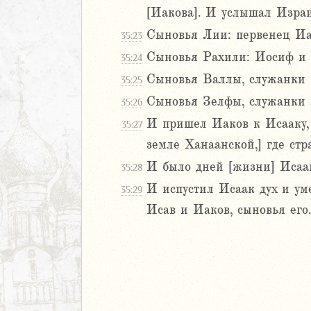
40
[Иакова]. И услышал Израи
1
Сыновья Лии: первенец И
42
35:23
43
Сыновья Рахили: Иосиф и
35:24
44
Сыновья Валлы, служанки
35:25
45
Сыновья Зелфы, служанки 
35:26
46
47
И пришел Иаков к Исааку, 
35:27
48
земле Ханаанской,] где ст
49
И было дней [жизни] Исаак
35:28
50
И испустил Исаак дух и ум
35:29
Исав и Иаков, сыновья его.
аконие
Навин
Израилевы