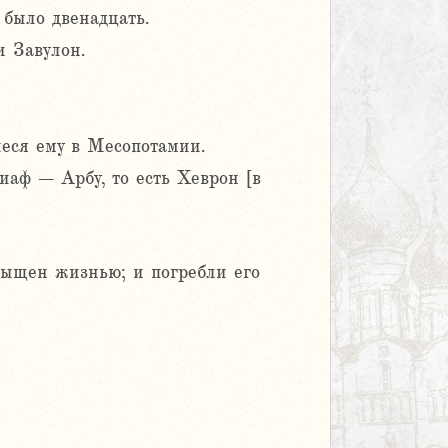
 было двенадцать.
и Завулон.
еся ему в Месопотамии.
иаф – Арбу, то есть Хеврон [в
асыщен жизнью; и погребли его