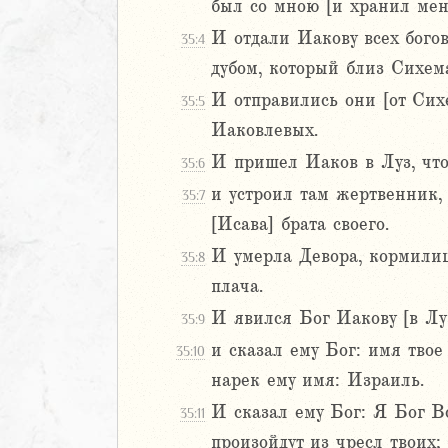
был со мною [и хранил меня
5
И отдали Иакову всех богов
35:4
6
дубом, который близ Сихем
8
И отправились они [от Сих
35:5
9
Иаковлевых.
0
И пришел Иаков в Луз, что
35:6
1
и устроил там жертвенник, 
35:7
2
3
[Исава] брата своего.
4
И умерла Девора, кормили
35:8
5
плача.
6
И явился Бог Иакову [в Лу
35:9
7
8
и сказал ему Бог: имя тво
35:10
9
нарек ему имя: Израиль.
20
И сказал ему Бог: Я Бог В
35:11
1
произойдут из чресл твоих;