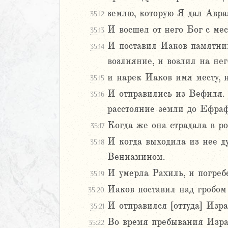
22
23
землю, которую Я дал Авраа
35:12
24
И восшел от него Бог с мес
35:13
25
И поставил Иаков памятник
35:14
26
возлияние, и возлил на нег
27
28
и нарек Иаков имя месту, 
35:15
29
И отправились из Вефиля. 
35:16
30
расстояние земли до Ефраф
1
Когда же она страдала в ро
35:17
32
33
И когда выходила из нее ду
35:18
34
Вениамином.
35
И умерла Рахиль, и погреб
35:19
36
Иаков поставил над гробом
35:20
37
38
И отправился [оттуда] Изр
35:21
39
Во время пребывания Израи
35:22