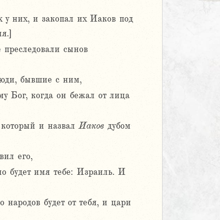
х у них, и закопал их Иаков под
я.]
е преследовали сынов
люди, бывшие с ним,
му Бог, когда он бежал от лица
 который и назвал
Иаков
дубом
вил его,
но будет имя тебе: Израиль. И
 народов будет от тебя, и цари