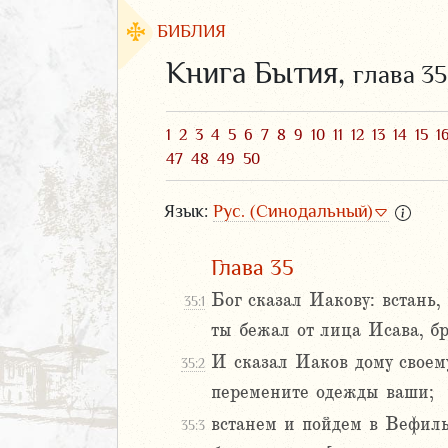
БИБЛИЯ
Книга Бытия,
глава 35
1
2
3
4
5
6
7
8
9
10
11
12
13
14
15
1
47
48
49
50
Язык:
Рус. (Синодальный)
Глава 35
Бог сказал Иакову: встань,
35:1
ЗАВЕТ
ты бежал от лица Исава, бр
И сказал Иаков дому своему
35:2
перемените одежды ваши;
2
3
встанем и пойдем в Вефиль
35:3
4