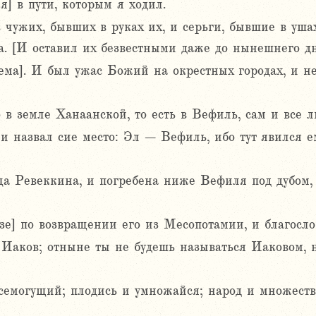
] в пути, которым я ходил.
 чужих, бывших в руках их, и серьги, бывшие в уша
а. [И оставил их безвестными даже до нынешнего дн
ема]. И был ужас Божий на окрестных городах, и н
 в земле Ханаанской, то есть в Вефиль, сам и все 
и назвал сие место: Эл – Вефиль, ибо тут явился е
ца Ревеккина, и погребена ниже Вефиля под дубом,
зе] по возвращении его из Месопотамии, и благосло
е Иаков; отныне ты не будешь называться Иаковом, 
семогущий; плодись и умножайся; народ и множество