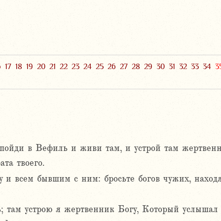
6
17
18
19
20
21
22
23
24
25
26
27
28
29
30
31
32
33
34
3
 пойди в Вефиль и живи там, и устрой там жертвенн
ата твоего.
 и всем бывшим с ним: бросьте богов чужих, находя
; там устрою я жертвенник Богу, Который услышал 