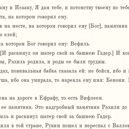
му и Исааку, Я дам тебе, и потомству твоему по теб
та, на котором говорил ему.
 на месте, на котором говорил ему [Бог], памятник
о елей;
на котором Бог говорил ему: Вефиль.
[И раскинул он шатер свой за башнею Гадер.] И ког
ы, Рахиль родила, и роды ее были трудны.
дах, повивальная бабка сказала ей: не бойся, ибо и 
ша, ибо она умирала, то нарекла ему имя: Бенони. 
ена на дороге в Ефрафу, то есть Вифлеем.
 ее памятник. Это надгробный памятник Рахили до 
аиль и раскинул шатер свой за башнею Гадер.
ля в той стране, Рувим пошел и переспал с Валло