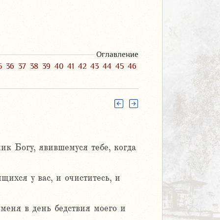
Оглавление
5
36
37
38
39
40
41
42
43
44
45
46
ик Богу, явившемуся тебе, когда
щихся у вас, и очиститесь, и
меня в день бедствия моего и