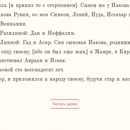
ль [и принял то с огорчением]. Сынов же у Иакова
акова Рувим,
по
нем
Симеон, Левий, Иуда, Иссахар 
 Вениамин.
 Рахилиной: Дан и Неффалим.
Лииной: Гад и Асир. Сии сыновья Иакова, родивши
отцу своему, [ибо он был еще жив,] в Мамре, в Кир
ранствовал Авраам и Исаак.
овой сто восемьдесят лет.
ер, и приложился к народу своему, будучи стар и н
Читать далее