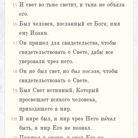
И свет во тьме светит, и тьма не объяла
1:5
его.
Был человек, посланный от Бога; имя
1:6
ему Иоанн.
Он пришел для свидетельства, чтобы
1:7
свидетельствовать о Свете, дабы все
уверовали чрез него.
Он не был свет, но
был
послан,
чтобы
1:8
свидетельствовать о Свете.
Был Свет истинный, Который
1:9
просвещает всякого человека,
приходящего в мир.
В мире был, и мир чрез Него на́чал
1:10
быть, и мир Его не познал.
Пришел к своим, и свои Его не