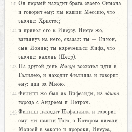
Он первый находит брата своего Симона
1:41
и говорит ему: мы нашли Мессию, что
значит: Христос;
и привел его к Иисусу. Иисус же,
1:42
взглянув на него, сказал: ты – Симон,
сын Ионин; ты наречешься Кифа, что
значит: камень (Петр).
На другой день
Иисус
восхотел идти в
1:43
Галилею, и находит Филиппа и говорит
ему: иди за Мною.
Филипп же был из Вифсаиды, из
одного
1:44
города с Андреем и Петром.
Филипп находит Нафанаила и говорит
1:45
ему: мы нашли Того, о Котором писали
Моисей в законе и пророки, Иисуса,