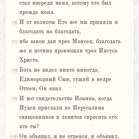
стал впереди меня, потому что был
прежде меня.
И от полноты Его все мы приняли и
1:16
благодать на благодать,
ибо закон дан чрез Моисея; благодать
1:17
же и истина произошли чрез Иисуса
Христа.
Бога не видел никто никогда;
1:18
Единородный Сын, сущий в недре
Отчем, Он явил.
И вот свидетельство Иоанна, когда
1:19
Иудеи прислали из Иерусалима
священников и левитов спросить его:
кто ты?
Он объявил, и не отрекся, и объявил,
1:20