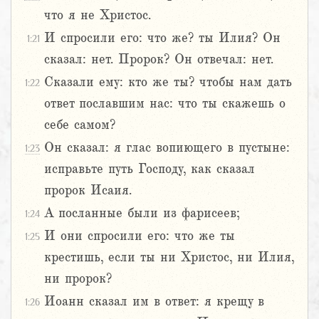
что я не Христос.
И спросили его: что же? ты Илия? Он
1:21
сказал: нет. Пророк? Он отвечал: нет.
Сказали ему: кто же ты? чтобы нам дать
1:22
ответ пославшим нас: что ты скажешь о
себе самом?
Он сказал: я глас вопиющего в пустыне:
1:23
исправьте путь Господу, как сказал
пророк Исаия.
А посланные были из фарисеев;
1:24
И они спросили его: что же ты
1:25
крестишь, если ты ни Христос, ни Илия,
ни пророк?
Иоанн сказал им в ответ: я крещу в
1:26