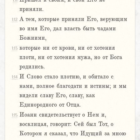
1:11
приняли.
А тем, которые приняли Его, верующим
1:12
во имя Его, дал власть быть чадами
Божиими,
которые ни от крови, ни от хотения
1:13
плоти, ни от хотения мужа, но от Бога
родились.
И Слово стало плотию, и обитало с
1:14
нами, полное благодати и истины; и мы
видели славу Его, славу, как
Единородного от Отца.
Иоанн свидетельствует о Нем и,
1:15
восклицая, говорит: Сей был Тот, о
Котором я сказал, что Идущий за мною