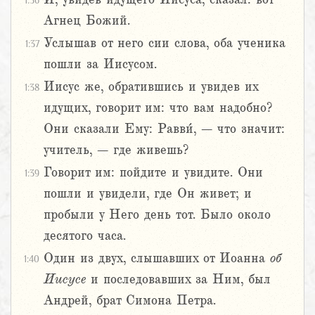
1:36
Агнец Божий.
Услышав от него сии слова, оба ученика
1:37
пошли за Иисусом.
Иисус же, обратившись и увидев их
1:38
идущих, говорит им: что вам надобно?
Они сказали Ему: Равви́, – что значит:
учитель, – где живешь?
Говорит им: пойдите и увидите. Они
1:39
пошли и увидели, где Он живет; и
пробыли у Него день тот. Было около
десятого часа.
Один из двух, слышавших от Иоанна
об
1:40
Иисусе
и последовавших за Ним, был
Андрей, брат Симона Петра.