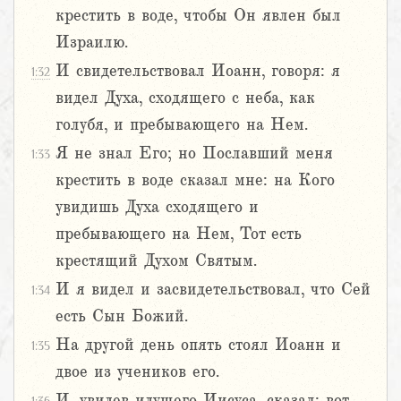
крестить в воде, чтобы Он явлен был
Израилю.
И свидетельствовал Иоанн, говоря: я
1:32
видел Духа, сходящего с неба, как
голубя, и пребывающего на Нем.
Я не знал Его; но Пославший меня
1:33
крестить в воде сказал мне: на Кого
увидишь Духа сходящего и
пребывающего на Нем, Тот есть
крестящий Духом Святым.
И я видел и засвидетельствовал, что Сей
1:34
есть Сын Божий.
На другой день опять стоял Иоанн и
1:35
двое из учеников его.
И, увидев идущего Иисуса, сказал: вот