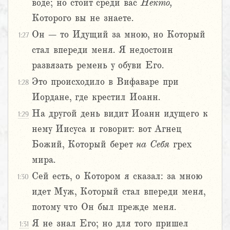
воде; но стоит среди вас
Некто,
Которого вы не знаете.
Он – то Идущий за мною, но Который
1:27
стал впереди меня. Я недостоин
развязать ремень у обуви Его.
Это происходило в Вифаваре при
1:28
Иордане, где крестил Иоанн.
На другой день видит Иоанн идущего к
1:29
нему Иисуса и говорит: вот Агнец
Божий, Который берет
на
Себя
грех
мира.
Сей есть, о Котором я сказал: за мною
1:30
идет Муж, Который стал впереди меня,
потому что Он был прежде меня.
Я не знал Его; но для того пришел
1:31