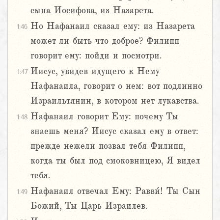
сына Иосифова, из Назарета.
Но Нафанаил сказал ему: из Назарета
1:46
может ли быть что доброе? Филипп
говорит ему: пойди и посмотри.
Иисус, увидев идущего к Нему
1:47
Нафанаила, говорит о нем: вот подлинно
Израильтянин, в котором нет лукавства.
Нафанаил говорит Ему: почему Ты
1:48
знаешь меня? Иисус сказал ему в ответ:
прежде нежели позвал тебя Филипп,
когда ты был под смоковницею, Я видел
тебя.
Нафанаил отвечал Ему: Равви́! Ты Сын
1:49
Божий, Ты Царь Израилев.