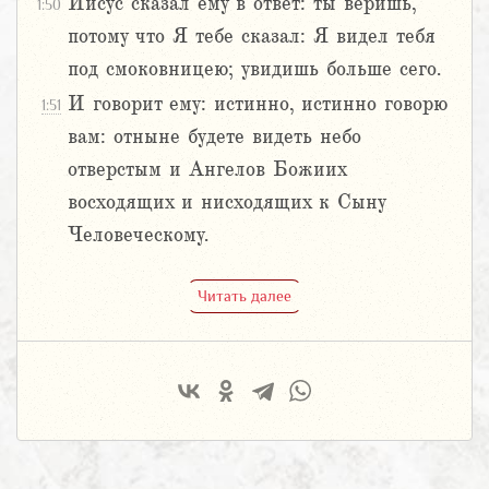
Иисус сказал ему в ответ: ты веришь,
1:50
потому что Я тебе сказал: Я видел тебя
под смоковницею; увидишь больше сего.
И говорит ему: истинно, истинно говорю
1:51
вам: отныне будете видеть небо
отверстым и Ангелов Божиих
восходящих и нисходящих к Сыну
Человеческому.
Читать далее