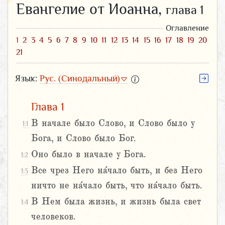
Евангелие от Иоанна,
глава 1
Оглавление
1
2
3
4
5
6
7
8
9
10
11
12
13
14
15
16
17
18
19
20
21
Язык:
Рус. (Синодальный)
Глава 1
В начале было Слово, и Слово было у
1:1
Бога, и Слово было Бог.
Оно было в начале у Бога.
1:2
Все чрез Него на́чало быть, и без Него
1:3
ничто не на́чало быть, что на́чало быть.
В Нем была жизнь, и жизнь была свет
1:4
человеков.