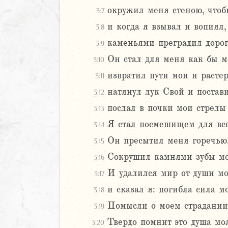
окружил меня стеною, чтоб
3:7
Навин
Израилевы
и когда я взывал и вопиял
3:8
каменьями преградил дорог
3:9
ств
Он стал для меня как бы м
3:10
рств
извратил пути мои и растер
рств
3:11
рств
натянул лук Свой и постав
3:12
ралипоменон
послал в почки мои стрелы
3:13
ралипоменон
Я стал посмешищем для все
3:14
я
Он пресытил меня горечью
3:15
дры
Сокрушил камнями зубы мо
3:16
И удалился мир от души мо
3:17
ь
и сказал я: погибла сила м
3:18
ирь
Помысли о моем страдании 
3:19
Твердо помнит это душа моя
3:20