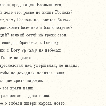
ловека пред лицем Всевышнего,
в деле его: разве не видит Господь?
ет, чему Господь не повелел быть»?
роисходит бедствие и благополучие?
щий? всякий сетуй на грехи свои.
свои, и обратимся к Господу.
ки к Богу,
сущему
на небесах:
 Ты не пощадил.
реследовал нас, умерщвлял, не щадил;
тобы не доходила молитва наша;
л нас среди народов.
ю все враги наши.
 разорение – доля наша.
ое о гибели дщери народа моего.