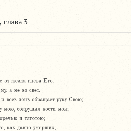
,
глава 3
е от жезла гнева Его.
у, а не во свет.
 и весь день обращает руку Свою;
 мою, сокрушил кости мои;
оречью и тяготою;
о, как давно умерших;