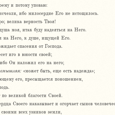
оему и потому уповаю:
исчезли, ибо милосердие Его не истощилось.
о; велика верность Твоя!
 душа моя, итак буду надеяться на Него.
 на Него, к душе, ищущей Его.
ожидает спасения от Господа.
есет иго в юности своей;
 ибо Он наложил его на него;
помышляя:
«может быть, еще есть надежда»;
иющему его, пресыщается поношением,
подь.
 по великой благости Своей.
рдца Своего наказывает и огорчает сынов человечес
 своими всех узников земли,