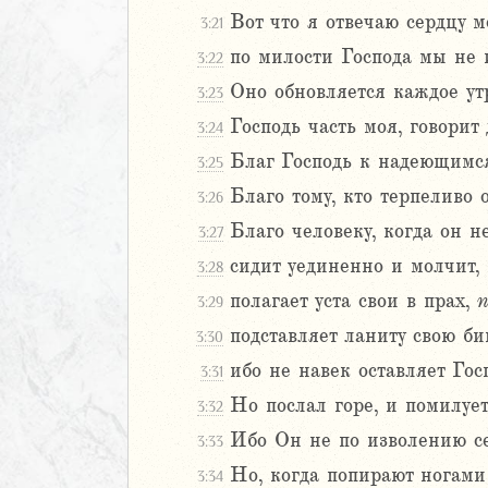
Вот что я отвечаю сердцу м
3:21
иаст
Песней
по милости Господа мы не 
3:22
рость
Оно обновляется каждое утр
3:23
а
Господь часть моя, говорит
3:24
Благ Господь к надеющимся
3:25
ия
Благо тому, кто терпеливо 
3:26
еремии
Благо человеку, когда он н
3:27
сидит уединенно и молчит,
3:28
2
3
полагает уста свои в прах,
3:29
4
подставляет ланиту свою б
3:30
5
ибо не навек оставляет Гос
3:31
ие Иеремии
Но послал горе, и помилует
3:32
иль
Ибо Он не по изволению се
3:33
л
Но, когда попирают ногами
3:34