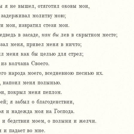
ы я не вышел, отяготил оковы мои,
, задерживал молитву мою;
и мои, извратил стези мои.
едведь в засаде,
как
бы
лев в скрытном месте;
зал меня, привел меня в ничто;
ил меня как бы целью для стрел;
 из колчана Своего.
го народа моего, вседневною песнью их.
, напоил меня полынью.
и, покрыл меня пеплом.
ей; я забыл о благоденствии,
оя и надежда моя на Господа.
и бедствии моем, о полыни и желчи.
 и падает во мне.