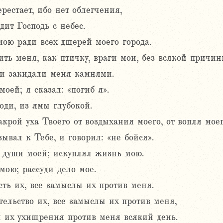
рестает, ибо нет облегчения,
дит Господь с небес.
мою ради всех дщерей моего города.
ть меня, как птичку, враги мои, без всякой причин
 и закидали меня камнями.
оей; я сказал: «погиб я».
оди, из ямы глубокой.
крой уха Твоего от воздыхания моего, от вопля моег
ывал к Тебе, и говорил: «не бойся».
 души моей; искуплял жизнь мою.
мою; рассуди дело мое.
ть их, все замыслы их против меня.
ельство их, все замыслы их против меня,
 их ухищрения против меня всякий день.