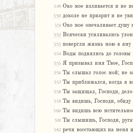
Око мое изливается и не пе
3:49
доколе не призрит и не уви
3:50
Око мое опечаливает душу 
3:51
Всячески усиливались улови
3:52
повергли жизнь мою в яму
3:53
Воды поднялись до головы м
3:54
Я призывал имя Твое, Госп
3:55
Ты слышал голос мой; не за
3:56
Ты приближался, когда я вз
3:57
Ты защищал, Господи, дело
3:58
Ты видишь, Господи, обиду 
3:59
Ты видишь всю мстительнос
3:60
Ты слышишь, Господи, ругат
3:61
речи восстающих на меня и
3:62