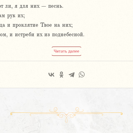
ют ли, я для них – песнь.
ам рук их;
а и проклятие Твое на них;
вом, и истреби их из поднебесной.
Читать далее