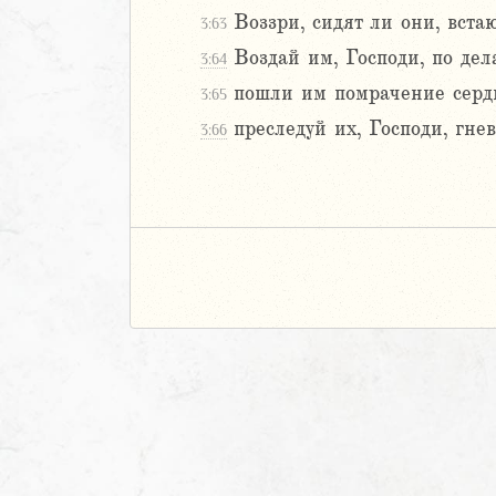
Воззри, сидят ли они, вста
3:63
Воздай им, Господи, по дел
3:64
пошли им помрачение сердц
3:65
преследуй их, Господи, гне
3:66