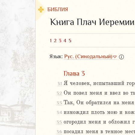
БИБЛИЯ
Книга Плач Иеремии
1
2
3
4
5
Язык:
Рус. (Синодальный)
Глава 3
Я человек, испытавший гор
3:1
Он повел меня и ввел во тьм
3:2
ЗАВЕТ
Так, Он обратился на меня
3:3
измождил плоть мою и кожу
3:4
огородил меня и обложил г
3:5
посадил меня в темное мест
3:6
аконие