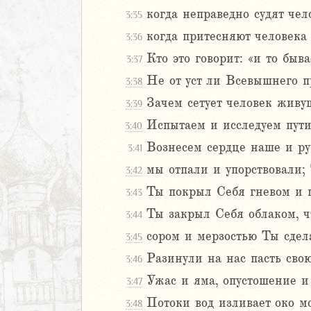
когда неправедно судят че
3:35
когда притесняют человека 
3:36
Кто это говорит: «и то быва
3:37
Не от уст ли Всевышнего п
3:38
Зачем сетует человек живу
3:39
м
Испытаем и исследуем пути 
3:40
ия
Вознесем сердце наше и ру
3:41
мы отпали и упорствовали;
3:42
я
Ты покрыл Себя гневом и п
ия
3:43
ккавейская
Ты закрыл Себя облаком, ч
3:44
ккавейская
сором и мерзостью Ты сдела
3:45
ккавейская
Разинули на нас пасть сво
3:46
дры
Ужас и яма, опустошение и
3:47
АВЕТ
Потоки вод изливает око м
3:48