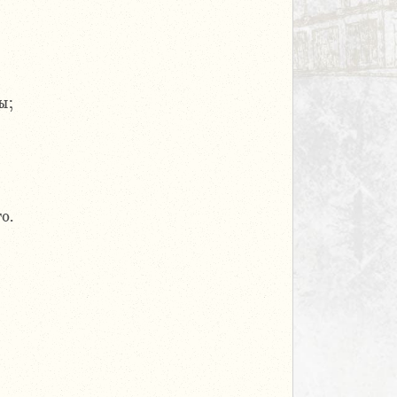
ы;
о.