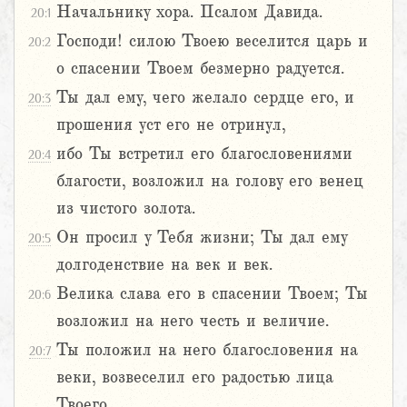
Начальнику хора. Псалом Давида.
20:1
Господи! силою Твоею веселится царь и
20:2
о спасении Твоем безмерно радуется.
Ты дал ему, чего желало сердце его, и
20:3
прошения уст его не отринул,
ибо Ты встретил его благословениями
20:4
благости, возложил на голову его венец
из чистого золота.
Он просил у Тебя жизни; Ты дал ему
20:5
долгоденствие на век и век.
Велика слава его в спасении Твоем; Ты
20:6
возложил на него честь и величие.
Ты положил на него благословения на
20:7
веки, возвеселил его радостью лица
Твоего,