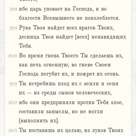
ибо царь уповает на Господа, и во
20:8
благости Всевышнего не поколеблется.
Рука Твоя найдет всех врагов Твоих,
20:9
десница Твоя найдет [всех] ненавидящих
Тебя.
Во время гнева Твоего Ты сделаешь их,
20:10
как печь огненную; во гневе Своем
Господь погубит их, и пожрет их огонь.
Ты истребишь плод их с земли и семя
20:11
их – из среды сынов человеческих,
ибо они предприняли против Тебя злое,
20:12
составили замыслы, но не могли
[выполнить их].
Ты поставишь их целью, из луков Твоих
20:13