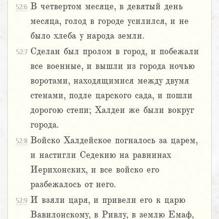
В четвертом месяце, в девятый день
52:6
месяца, голод в городе усилился, и не
было хлеба у народа земли.
Сделан был пролом в город, и побежали
52:7
все военные, и вышли из города ночью
воротами, находящимися между двумя
стенами, подле царского сада, и пошли
дорогою степи; Халдеи же были вокруг
города.
Войско Халдейское погналось за царем,
52:8
и настигли Седекию на равнинах
Иерихонских, и все войско его
разбежалось от него.
И взяли царя, и привели его к царю
52:9
Вавилонскому, в Ривлу, в землю Емаф,