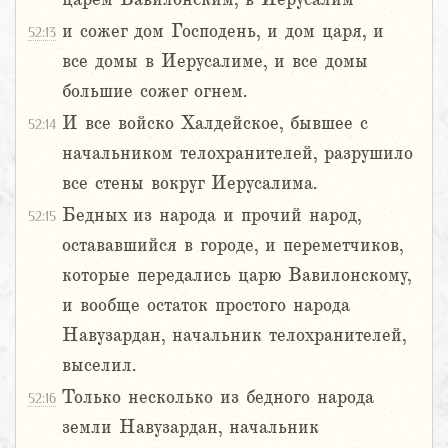
и сожег дом Господень, и дом царя, и
52:13
все домы в Иерусалиме, и все домы
большие сожег огнем.
И все войско Халдейское, бывшее с
52:14
начальником телохранителей, разрушило
все стены вокруг Иерусалима.
Бедных из народа и прочий народ,
52:15
остававшийся в городе, и переметчиков,
которые передались царю Вавилонскому,
и вообще остаток простого народа
Навузардан, начальник телохранителей,
выселил.
Только несколько из бедного народа
52:16
земли Навузардан, начальник