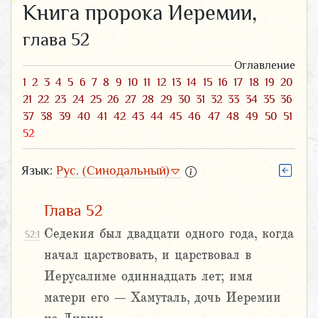
Книга пророка Иеремии,
глава 52
Оглавление
1
2
3
4
5
6
7
8
9
10
11
12
13
14
15
16
17
18
19
20
21
22
23
24
25
26
27
28
29
30
31
32
33
34
35
36
37
38
39
40
41
42
43
44
45
46
47
48
49
50
51
52
Язык:
Рус. (Синодальный)
Глава 52
Седекия был двадцати одного года, когда
52:1
начал царствовать, и царствовал в
Иерусалиме одиннадцать лет; имя
матери его – Хамуталь, дочь Иеремии