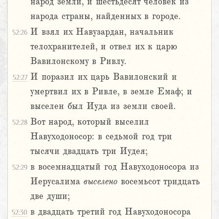
народ земли, и шестьдесят человек из
народа страны, найденных в городе.
И взял их Навузардан, начальник
52:26
телохранителей, и отвел их к царю
Вавилонскому в Ривлу.
И поразил их царь Вавилонский и
52:27
умертвил их в Ривле, в земле Емаф; и
выселен был Иуда из земли своей.
Вот народ, который выселил
52:28
Навуходоносор: в седьмой год три
тысячи двадцать три Иудея;
в восемнадцатый год Навуходоносора из
52:29
Иерусалима
выселено
восемьсот тридцать
две души;
в двадцать третий год Навуходоносора
52:30