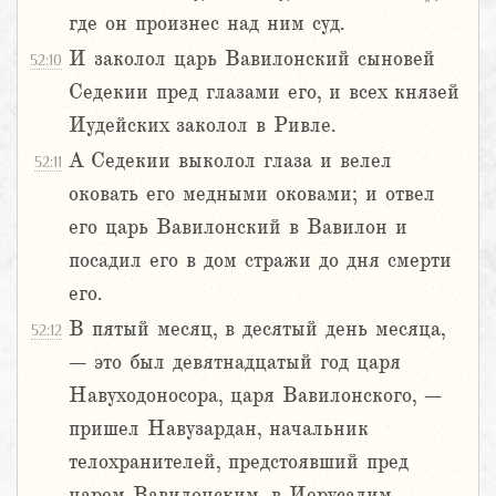
где он произнес над ним суд.
И заколол царь Вавилонский сыновей
52:10
Седекии пред глазами его, и всех князей
Иудейских заколол в Ривле.
А Седекии выколол глаза и велел
52:11
оковать его медными оковами; и отвел
его царь Вавилонский в Вавилон и
посадил его в дом стражи до дня смерти
его.
В пятый месяц, в десятый день месяца,
52:12
– это был девятнадцатый год царя
Навуходоносора, царя Вавилонского, –
пришел Навузардан, начальник
телохранителей, предстоявший пред
царем Вавилонским, в Иерусалим