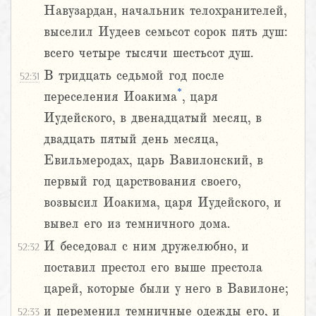
Навузардан, начальник телохранителей,
выселил Иудеев семьсот сорок пять душ:
всего четыре тысячи шестьсот душ.
В тридцать седьмой год после
52:31
*
переселения Иоакима
, царя
Иудейского, в двенадцатый месяц, в
двадцать пятый день месяца,
Евильмеродах, царь Вавилонский, в
первый год царствования своего,
возвысил Иоакима, царя Иудейского, и
вывел его из темничного дома.
И беседовал с ним дружелюбно, и
52:32
поставил престол его выше престола
царей, которые были у него в Вавилоне;
и переменил темничные одежды его, и
52:33