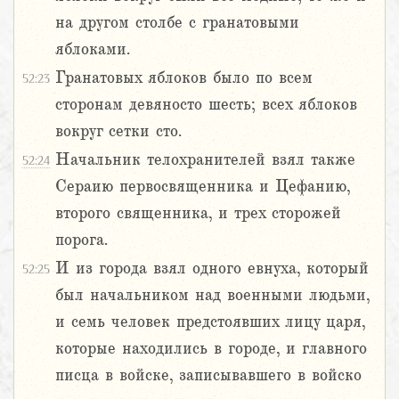
на другом столбе с гранатовыми
яблоками.
Гранатовых яблоков было по всем
52:23
сторонам девяносто шесть; всех яблоков
вокруг сетки сто.
Начальник телохранителей взял также
52:24
Сераию первосвященника и Цефанию,
второго священника, и трех сторожей
порога.
И из города взял одного евнуха, который
52:25
был начальником над военными людьми,
и семь человек предстоявших лицу царя,
которые находились в городе, и главного
писца в войске, записывавшего в войско