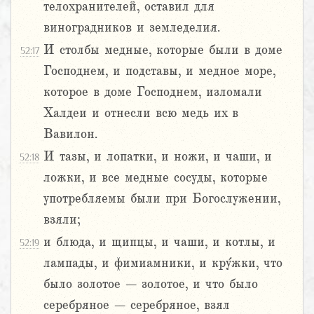
телохранителей, оставил для
виноградников и земледелия.
И столбы медные, которые были в доме
52:17
Господнем, и подставы, и медное море,
которое в доме Господнем, изломали
Халдеи и отнесли всю медь их в
Вавилон.
И тазы, и лопатки, и ножи, и чаши, и
52:18
ложки, и все медные сосуды, которые
употребляемы были при Богослужении,
взяли;
и блюда, и щипцы, и чаши, и котлы, и
52:19
лампады, и фимиамники, и кру́жки, что
было золотое – золотое, и что было
серебряное – серебряное, взял