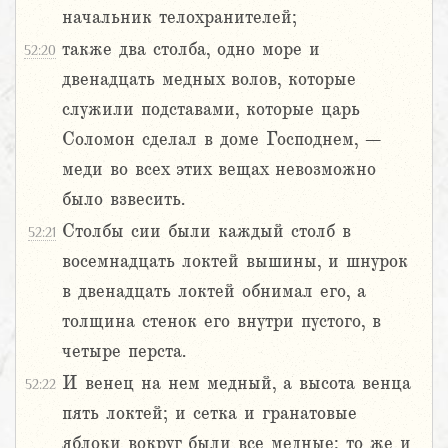
начальник телохранителей;
также два столба, одно море и
52:20
двенадцать медных волов, которые
служили подставами, которые царь
Соломон сделал в доме Господнем, –
меди во всех этих вещах невозможно
было взвесить.
Столбы сии были каждый столб в
52:21
восемнадцать локтей вышины, и шнурок
в двенадцать локтей обнимал его, а
толщина стенок его внутри пустого, в
четыре перста.
И венец на нем медный, а высота венца
52:22
пять локтей; и сетка и гранатовые
яблоки вокруг были все медные; то же и