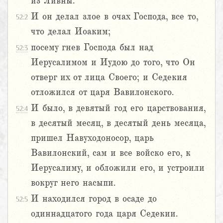
из Ливны.
И он делал злое в очах Господа, все то,
52:2
что делал Иоаким;
посему гнев Господа был над
52:3
Иерусалимом и Иудою до того, что Он
отверг их от лица Своего; и Седекия
отложился от царя Вавилонского.
И было, в девятый год его царствования,
52:4
в десятый месяц, в десятый день месяца,
пришел Навуходоносор, царь
Вавилонский, сам и все войско его, к
Иерусалиму, и обложили его, и устроили
вокруг него насыпи.
И находился город в осаде до
52:5
одиннадцатого года царя Седекии.