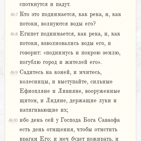
споткнутся и падут.
Кто это поднимается, как река, и, как
46:7
потоки, волнуются воды его?
Египет поднимается, как река, и, как
46:8
потоки, взволновались воды его, и
говорит: «поднимусь и покрою землю,
погублю город и жителей его».
Садитесь на коней, и мчитесь,
46:9
колесницы, и выступайте, сильные
Ефиопляне и Ливияне, вооруженные
щитом, и Лидяне, держащие луки и
натягивающие их;
ибо день сей у Господа Бога Саваофа
46:10
есть день отмщения, чтобы отмстить
врагам Его; и меч будет пожирать, и