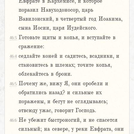
Евфрате в Кархемисе, и которое
поразил Навуходоносор, царь
Вавилонский, в четвертый год Иоакима,
сына Иосии, царя Иудейского.
Готовьте щиты и копья, и вступайте в
46:3
сражение:
седлайте коней и садитесь, всадники, и
46:4
становитесь в шлемах; точите копья,
облекайтесь в брони.
Почему же, вижу Я, они оробели и
46:5
обратились назад? и сильные их
поражены, и бегут не оглядываясь;
отвсюду ужас, говорит Господь.
Не убежит быстроногий, и не спасется
46:6
сильный; на севере, у реки Евфрата, они