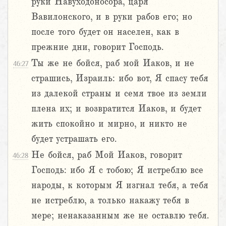
руки Навуходоносора, царя
Вавилонского, и в руки рабов его; но
после того будет он населен, как в
прежние дни, говорит Господь.
Ты же не бойся, раб мой Иаков, и не
46:27
страшись, Израиль: ибо вот, Я спасу тебя
из далекой страны и семя твое из земли
плена их; и возвратится Иаков, и будет
жить спокойно и мирно, и никто не
будет устрашать его.
Не бойся, раб Мой Иаков, говорит
46:28
Господь: ибо Я с тобою; Я истреблю все
народы, к которым Я изгнал тебя, а тебя
не истреблю, а только накажу тебя в
мере; ненаказанным же не оставлю тебя.