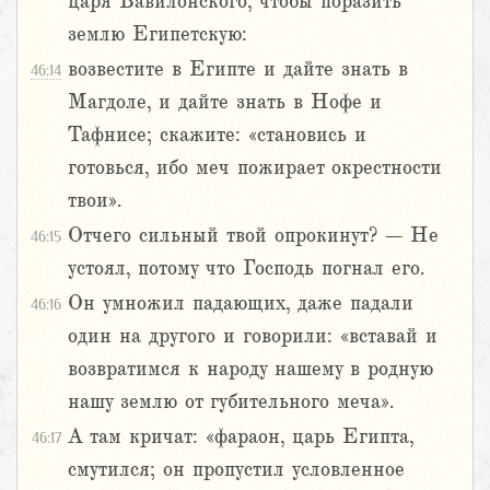
царя Вавилонского, чтобы поразить
землю Египетскую:
возвестите в Египте и дайте знать в
46:14
Магдоле, и дайте знать в Нофе и
Тафнисе; скажите: «становись и
готовься, ибо меч пожирает окрестности
твои».
Отчего сильный твой опрокинут? – Не
46:15
устоял, потому что Господь погнал его.
Он умножил падающих, даже падали
46:16
один на другого и говорили: «вставай и
возвратимся к народу нашему в родную
нашу землю от губительного меча».
А там кричат: «фараон, царь Египта,
46:17
смутился; он пропустил условленное