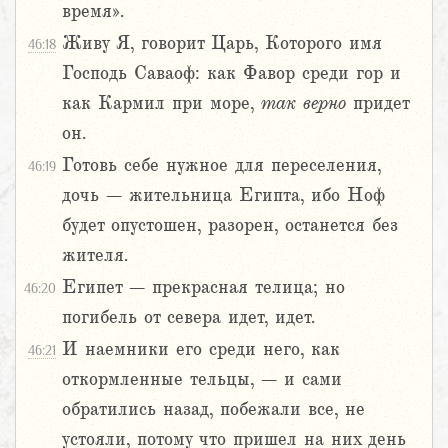
время».
Живу Я, говорит Царь, Которого имя
46:18
Господь Саваоф: как Фавор среди гор и
как Кармил при море,
так
верно
придет
он.
Готовь себе нужное для переселения,
46:19
дочь – жительница Египта, ибо Ноф
будет опустошен, разорен, останется без
жителя.
Египет – прекрасная телица; но
46:20
погибель от севера идет, идет.
И наемники его среди него, как
46:21
откормленные тельцы, – и сами
обратились назад, побежали все, не
устояли, потому что пришел на них день