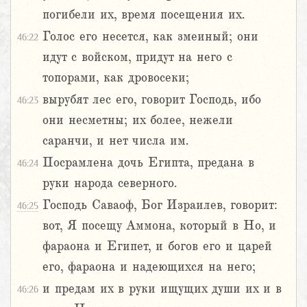
погибели их, время посещения их.
Голос его несется, как змеиный; они
46:22
идут с войском, придут на него с
топорами, как дровосеки;
вырубят лес его, говорит Господь, ибо
46:23
они несметны; их более, нежели
саранчи, и нет числа им.
Посрамлена дочь Египта, предана в
46:24
руки народа северного.
Господь Саваоф, Бог Израилев, говорит:
46:25
вот, Я посещу Аммона, который в Но, и
фараона и Египет, и богов его и царей
его, фараона и надеющихся на него;
и предам их в руки ищущих души их и в
46:26