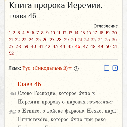
Книга пророка Иеремии,
глава 46
Оглавление
1
2
3
4
5
6
7
8
9
10
11
12
13
14
15
16
17
18
19
20
21
22
23
24
25
26
27
28
29
30
31
32
33
34
35
36
37
38
39
40
41
42
43
44
45
46
47
48
49
50
51
52
Язык:
Рус. (Синодальный)
Глава 46
Слово Господне, которое было к
46:1
Иеремии пророку о народах
языческих:
о Египте, о войске фараона Нехао, царя
46:2
Египетского, которое было при реке