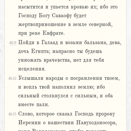
насытится и упьется кровью их; ибо это
Господу Богу Саваофу будет
жертвоприношение в земле северной,
при реке Евфрате.
Пойди в Галаад и возьми бальзама, дева,
46:11
дочь Египта; напрасно ты будешь
умножать врачевства, нет для тебя
исцеления.
Услышали народы о посрамлении твоем,
46:12
и вопль твой наполнил землю; ибо
сильный столкнулся с сильным, и оба
вместе пали.
Слово, которое сказал Господь пророку
46:13
Иеремии о нашествии Навуходоносора,