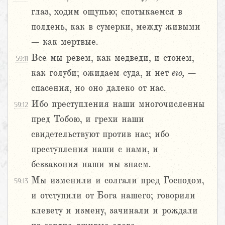
глаз, ходим ощупью; спотыкаемся в
полдень, как в сумерки, между живыми
– как мертвые.
Все мы ревем, как медведи, и стонем,
59:11
как голуби; ожидаем суда, и нет
его, –
спасения, но оно далеко от нас.
Ибо преступления наши многочисленны
59:12
пред Тобою, и грехи наши
свидетельствуют против нас; ибо
преступления наши с нами, и
беззакония наши мы знаем.
Мы изменили и солгали пред Господом,
59:13
и отступили от Бога нашего; говорили
клевету и измену, зачинали и рождали