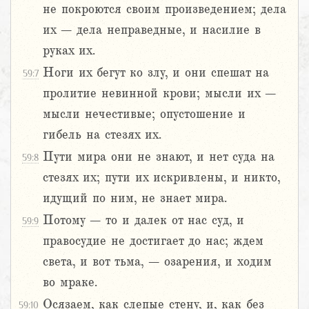
не покроются своим произведением; дела
их – дела неправедные, и насилие в
руках их.
Ноги их бегут ко злу, и они спешат на
59:7
пролитие невинной крови; мысли их –
мысли нечестивые; опустошение и
гибель на стезях их.
Пути мира они не знают, и нет суда на
59:8
стезях их; пути их искривлены, и никто,
идущий по ним, не знает мира.
Потому – то и далек от нас суд, и
59:9
правосудие не достигает до нас; ждем
света, и вот тьма, – озарения, и ходим
во мраке.
Осязаем, как слепые стену, и, как без
59:10