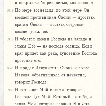
и покрыл Себя ревностью, как плащом.
По мере возмездия, по этой мере Он
59:18
воздаст противникам Своим – яростью,
врагам Своим – местью, островам
воздаст должное.
И убоятся имени Господа на западе и
59:19
славы Его – на восходе солнца. Если
враг придет как река, дуновение Господа
прогонит его.
И придет Искупитель Сиона и
сынов
59:20
Иакова, обратившихся от нечестия,
говорит Господь.
И вот завет Мой с ними, говорит
59:21
Господь: Дух Мой, Который на тебе, и
слова Мои, которые вложил Я в уста