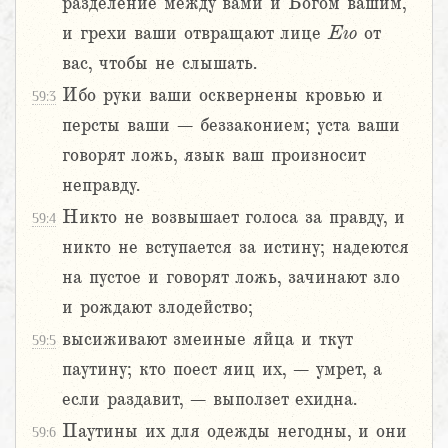
разделение между вами и Богом вашим,
и грехи ваши отвращают лице
Его
от
вас, чтобы не слышать.
Ибо руки ваши осквернены кровью и
59:3
персты ваши – беззаконием; уста ваши
говорят ложь, язык ваш произносит
неправду.
Никто не возвышает голоса за правду, и
59:4
никто не вступается за истину; надеются
на пустое и говорят ложь, зачинают зло
и рождают злодейство;
высиживают змеиные яйца и ткут
59:5
паутину; кто поест яиц их, – умрет, а
если раздавит, – выползет ехидна.
Паутины их для одежды негодны, и они
59:6