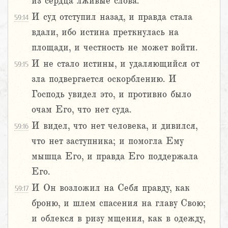
из сердца лживые слова.
И суд отступил назад, и правда стала
59:14
вдали, ибо истина преткнулась на
площади, и честность не может войти.
И не стало истины, и удаляющийся от
59:15
зла подвергается оскорблению. И
Господь увидел это, и противно было
очам Его, что нет суда.
И видел, что нет человека, и дивился,
59:16
что нет заступника; и помогла Ему
мышца Его, и правда Его поддержала
Его.
И Он возложил на Себя правду, как
59:17
броню, и шлем спасения на главу Свою;
и облекся в ризу мщения, как в одежду,