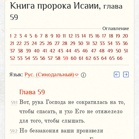
Книга пророка Исаии,
глава
59
Оглавление
1
2
3
4
5
6
7
8
9
10
11
12
13
14
15
16
17
18
19
20
21
22
23
24
25
26
27
28
29
30
31
32
33
34
35
36
37
38
39
40
41
42
43
44
45
46
47
48
49
50
51
52
53
54
55
56
57
58
59
60
61
62
63
64
65
66
Язык:
Рус. (Синодальный)
Глава 59
Вот, рука Господа не сократилась на то,
59:1
чтобы спасать, и ухо Его не отяжелело
для того, чтобы слышать.
Но беззакония ваши произвели
59:2