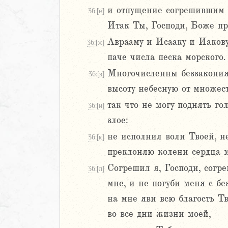
и отпущение согрешившим 
36:[е]
Итак Ты, Господи, Боже п
м
Аврааму и Исааку и Иакову
36:[ж]
ия
паче числа песка морского.
Многочисленны беззакония 
36:[з]
я
высоту небесную от множес
ия
так что не могу поднять го
ккавейская
36:[и]
ккавейская
злое:
ккавейская
не исполнил воли Твоей, н
36:[к]
дры
преклоняю колени сердца мо
АВЕТ
Согрешил я, Господи, согре
36:[л]
мне, и не погуби меня с б
на мне яви всю благость Т
во все дни жизни моей,