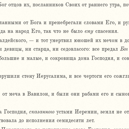
ог отцов их, посланников Своих от раннего утра, п
ланными от Бога и пренебрегали словами Его, и ру
ода на народ Его, так что не было
ему
спасения.
лдейского, – и тот умертвил юношей их мечом в д
 девицы, ни старца, ни седовласого: все предал
Бог
большие и малые, и сокровища дома Господня, и сок
рушили стену Иерусалима, и все чертоги его сожгли
 от меча в Вавилон, и были они рабами его и сынов
ва Господня,
сказанного
устами Иеремии, земля не отп
твовала до исполнения семидесяти лет.