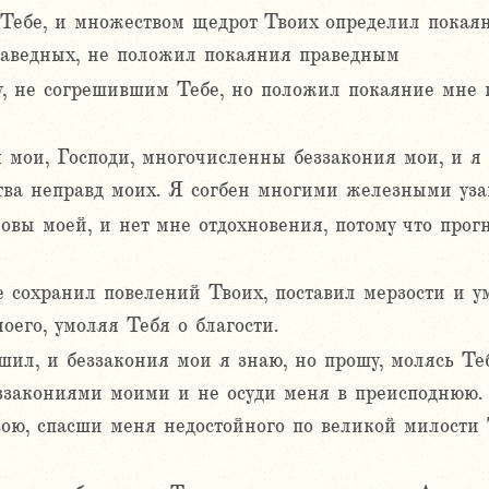
Тебе, и множеством щедрот Твоих определил покаян
раведных, не положил покаяния праведным
, не согрешившим Тебе, но положил покаяние мне г
мои, Господи, многочисленны беззакония мои, и я 
тва неправд моих. Я согбен многими железными уза
ловы моей, и нет мне отдохновения, потому что про
е сохранил повелений Твоих, поставил мерзости и 
его, умоляя Тебя о благости.
шил, и беззакония мои я знаю, но прошу, молясь Теб
еззакониями моими и не осуди меня в преисподнюю.
вою, спасши меня недостойного по великой милости 