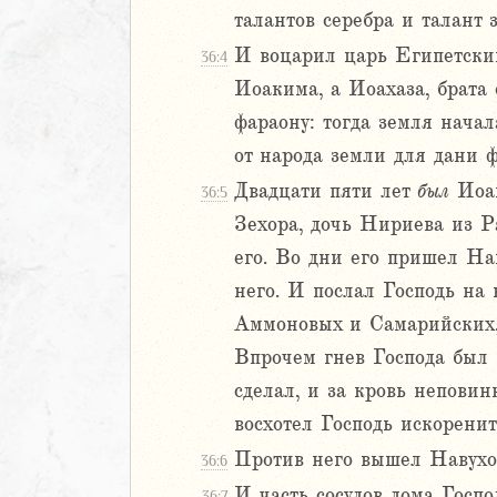
талантов серебра и талант з
Навин
Израилевы
И воцарил царь Египетски
36:4
Иоакима, а Иоахаза, брата 
ств
фараону: тогда земля начал
рств
от народа земли для дани ф
рств
Двадцати пяти лет
был
Иоак
рств
36:5
ралипоменон
Зехора, дочь Нириева из Ра
ралипоменон
его. Во дни его пришел Нав
него. И послал Господь на
2
Аммоновых и Самарийских, и
3
Впрочем гнев Господа был н
4
5
сделал, и за кровь непов
6
восхотел Господь искоренит
Против него вышел Навуход
36:6
8
И часть сосудов дома Госп
36:7