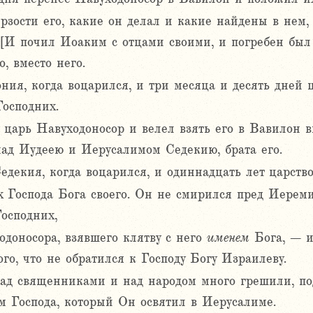
зости его, какие он делал и какие найдены в нем,
[И почил Иоаким с отцами своими, и погребен был 
, вместо него.
ия, когда воцарился, и три месяца и десять дней 
Господних.
 царь Навуходоносор и велел взять его в Вавилон 
над Иудеею и Иерусалимом Седекию, брата его.
едекия, когда воцарился, и одиннадцать лет царств
ах Господа Бога своего. Он не смирился пред Иерем
Господних,
одоносора, взявшего клятву с него
именем
Бога, – и
ого, что не обратился к Господу Богу Израилеву.
над священниками и над народом много грешили, по
м Господа, который Он освятил в Иерусалиме.