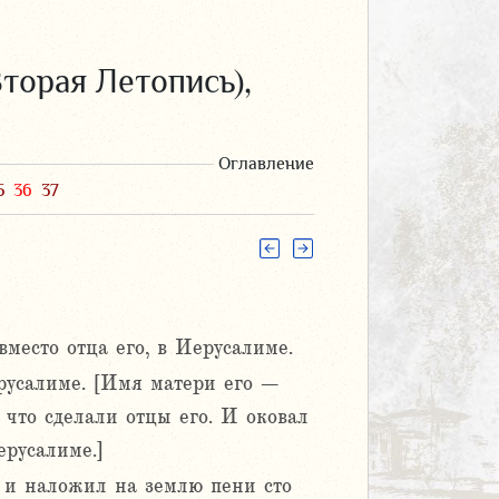
торая Летопись),
Оглавление
5
36
37
вместо отца его, в Иерусалиме.
ерусалиме. [Имя матери его –
 что сделали отцы его. И оковал
ерусалиме.]
 и наложил на землю пени сто