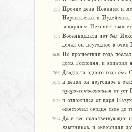
9
0
Прочие дела Иоакима и мер
36:8
1
Израильских и Иудейских. 
2
воцарился Иехония, сын его
3
Восемнадцати лет
был
Иехон
36:9
4
5
делал он неугодное в очах 
6
По прошествии года послал
36:10
7
дома Господня, и воцарил 
8
Двадцати одного года
был
С
36:11
9
20
и делал он неугодное в оч
36:12
1
пророчествовавшим
от уст 
22
и отложился от царя Навух
36:13
23
ожесточил сердце свое до т
24
25
Да и все начальствующие 
36:14
26
язычников, и сквернили до