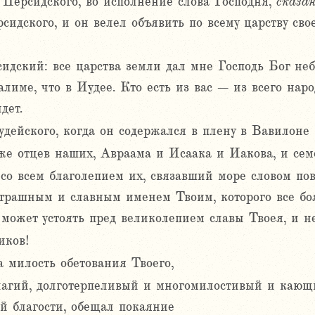
 Персидского, во исполнение слова Господня,
сказан
сидского, и он велел объявить по всему царству сво
сидский: все царства земли дал мне Господь Бог не
лиме, что в Иудее. Кто есть из вас – из всего народ
дет.
дейского, когда он содержался в плену в Вавилоне
е отцев наших, Авраама и Исаака и Иакова, и семе
со всем благолепием их, связавший море словом по
страшным и славным именем Твоим, которого все боя
 может устоять пред великолепием славы Твоея, и н
иков!
 милость обетования Твоего,
агий, долготерпеливый и многомилостивый и кающи
ей благости, обещал покаяние