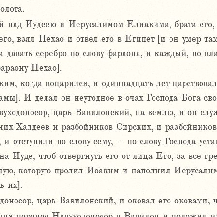
олота.
й над Иудеею и Иерусалимом Елиакима, брата его,
его, взял Нехао и отвел его в Египет [и он умер та
а давать серебро по слову фараона, и каждый, по вла
араону Нехао].
им, когда воцарился, и одиннадцать лет царствова
мы]. И делал он неугодное в очах Господа Бога свое
уходоносор, царь Вавилонский, на землю, и он служ
 них Халдеев и разбойников Сирских, и разбойнико
 отступили по слову сему, – по слову Господа уста
а Иуде, чтоб отвергнуть его от лица Его, за все г
инную, которую пролил Иоаким и наполнил Иерусали
ь их].
оносор, царь Вавилонский, и оковал его оковами, ч
одня перенес Навуходоносор в Вавилон и положил и