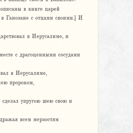
 описаны в книге царей
в Ганозане с отцами своими.] И
царствовал в Иерусалиме, и
вместе с драгоценными сосудами
овал в Иерусалиме,
иею пророком,
 сделал упругою шею свою и
дражая всем мерзостям