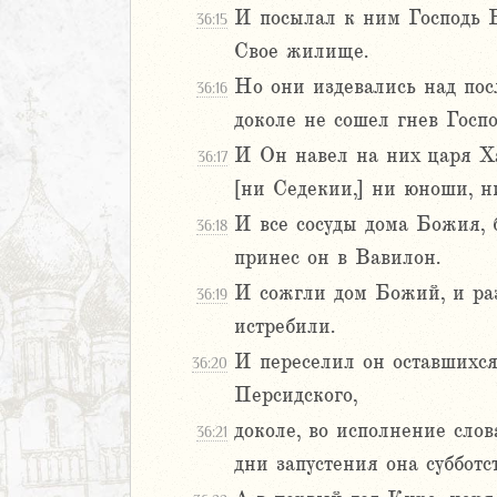
27
И посылал к ним Господь Б
36:15
28
Свое жилище.
29
30
Но они издевались над пос
36:16
1
доколе не сошел гнев Госп
32
И Он навел на них царя Ха
36:17
33
[ни Седекии,] ни юноши, ни
34
И все сосуды дома Божия, 
35
36:18
36
принес он в Вавилон.
37
И сожгли дом Божий, и раз
36:19
истребили.
я
И переселил он оставшихся
дры
36:20
Персидского,
ь
доколе, во исполнение сло
36:21
дни запустения она субботс
ирь