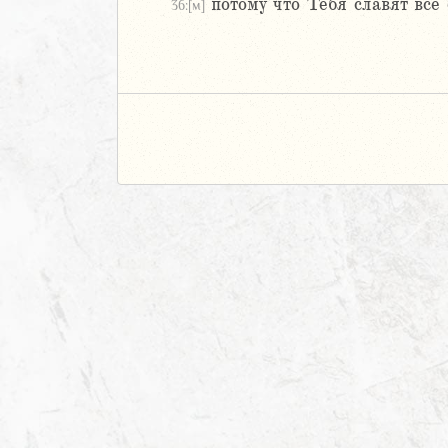
потому что Тебя славят все
36:[м]