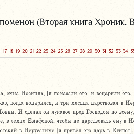
поменон (Вторая книга Хроник, В
6
17
18
19
20
21
22
23
24
25
26
27
28
29
30
31
32
33
34
3
, сына Иосиина, [и помазали его] и воцарили его, 
хаз, когда воцарился, и три месяца царствовал в И
овны. И сделал он лукавое пред Господом по всему,
е, в земле Емафской, чтобы не царствовать ему в И
тский в Иерусалиме [и привел его царь в Египет],