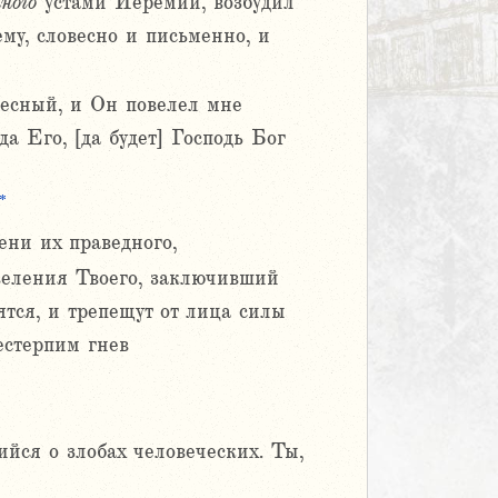
ного
устами Иеремии, возбудил
ему, словесно и письменно, и
бесный, и Он повелел мне
а Его, [да будет] Господь Бог
*
ни их праведного,
веления Твоего, заключивший
тся, и трепещут от лица силы
естерпим гнев
йся о злобах человеческих. Ты,