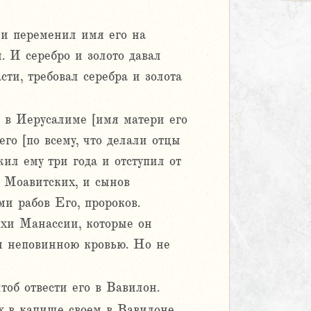
 и переменил имя его на
м. И серебро и золото давал
сти, требовал серебра и золота
л в Иерусалиме [имя матери его
го [по всему, что делали отцы
ил ему три года и отступил от
в Моавитских, и сынов
ми рабов Его, пророков.
рехи Манассии, которые он
м неповинною кровью. Но не
тоб отвести его в Вавилон.
х в капище своем в Вавилоне.