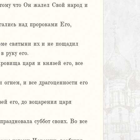
отому что Он жалел Свой народ и
гались над пророками Его,
оме святыни их и не пощадил
в руку его.
ровища царя и князей его, все
 огнем, и все драгоценности его
ей его, до воцарения царя
раздновала суббот своих. Во все