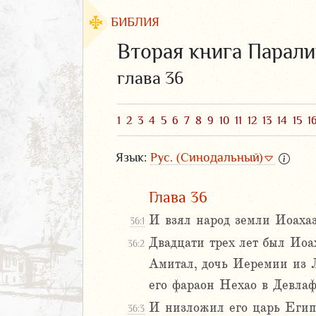
БИБЛИЯ
Вторая книга Парали
глава 36
1
2
3
4
5
6
7
8
9
10
11
12
13
14
15
1
Язык:
Рус. (Синодальный)
Глава 36
И взял народ земли Иоахаза
36:1
ЗАВЕТ
Двадцати трех лет был Иоа
36:2
Амитал, дочь Иеремии из Л
его фараон Нехао в Девлаф
И низложил его царь Египе
36:3
аконие