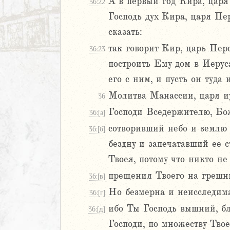
А в первый год Кира, царя
36:22
Господь дух Кира, царя Пер
иаст
сказать:
Песней
так говорит Кир, царь Пер
36:23
рость
построить Ему дом в Иеруса
а
его с ним, и пусть он туда и
Молитва Манассии, царя иу
36
ия
Господи Вседержителю, Бож
36:[а]
еремии
сотворивший небо и землю 
36:[б]
ие Иеремии
бездну и запечатавший ее 
иль
Твоея, потому что никто не
л
прещения Твоего на грешн
36:[в]
Но безмерна и неисследима
36:[г]
ибо Ты Господь вышний, бл
36:[д]
Господи, по множеству Тво