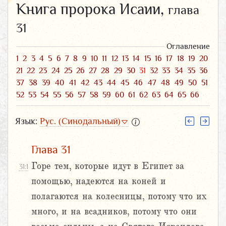
Книга пророка Исаии,
глава
31
Оглавление
1
2
3
4
5
6
7
8
9
10
11
12
13
14
15
16
17
18
19
20
21
22
23
24
25
26
27
28
29
30
31
32
33
34
35
36
37
38
39
40
41
42
43
44
45
46
47
48
49
50
51
52
53
54
55
56
57
58
59
60
61
62
63
64
65
66
Язык:
Рус. (Синодальный)
Глава 31
Горе тем, которые идут в Египет за
31:1
помощью, надеются на коней и
полагаются на колесницы, потому что их
много, и на всадников, потому что они