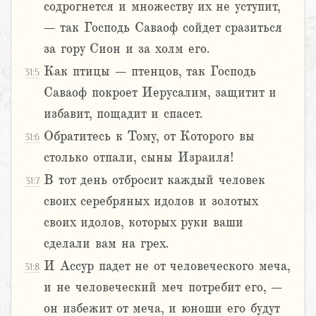
содрогнется и множеству их не уступит,
– так Господь Саваоф сойдет сразиться
за гору Сион и за холм его.
Как птицы – птенцов, так Господь
31:5
Саваоф покроет Иерусалим, защитит и
избавит, пощадит и спасет.
Обратитесь к Тому, от Которого вы
31:6
столько отпали, сыны Израиля!
В тот день отбросит каждый человек
31:7
своих серебряных идолов и золотых
своих идолов, которых руки ваши
сделали вам на грех.
И Ассур падет не от человеческого меча,
31:8
и не человеческий меч потребит его, –
он избежит от меча, и юноши его будут