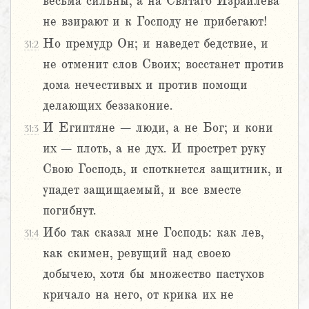
весьма сильны, а на Святаго Израилева
не взирают и к Господу не прибегают!
Но премудр Он; и наведет бедствие, и
31:2
не отменит слов Своих; восстанет против
дома нечестивых и против помощи
делающих беззаконие.
И Египтяне – люди, а не Бог; и кони
31:3
их – плоть, а не дух. И прострет руку
Свою Господь, и споткнется защитник, и
упадет защищаемый, и все вместе
погибнут.
Ибо так сказал мне Господь: как лев,
31:4
как скимен, ревущий над своею
добычею, хотя бы множество пастухов
кричало на него, от крика их не