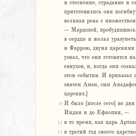
и стеснение, страдание и с
Навин
приготовились они погибнут
Израилевы
великая река с множеством
– Мардохей, пробудившись 
ств
рств
в сердце и желал уразуметь
рств
и Фаррою, двумя царскими 
рств
узнал, что они готовятся н
ралипоменон
евнухов, и, когда они созн
ралипоменон
этом событии. И приказал 
я
знатен Аман, сын Амадафов
дры
царских.]
И было [после сего] во дни
1:1
ь
Индии и до Ефиопии, –
ирь
в то время, как царь Артак
1:2
в третий год своего царств
1:3