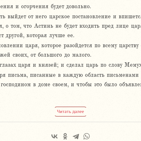
ения и огорчения будет довольно.
сть выйдет от него царское постановление и впишет
 о том, что Астинь не будет входить пред лице цар
т другой, которая лучше ее.
овлении царя, которое разойдется по всему царству е
жей своих, от большого до малого.
глазах царя и князей; и сделал царь по слову Мемух
аря письма, писанные в каждую область письменами 
 господином в доме своем, и чтобы это было объявл
Читать далее