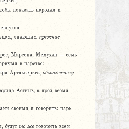
серкса,
тобы показать народам и
евнухов.
дрецам, знающим
прежние
рес, Марсена, Мемухан – семь
ервыми в царстве:
царя Артаксеркса,
объявленному
арица Астинь, а пред всеми
ьями своими и говорить: царь
, будут
то
же
говорить всем