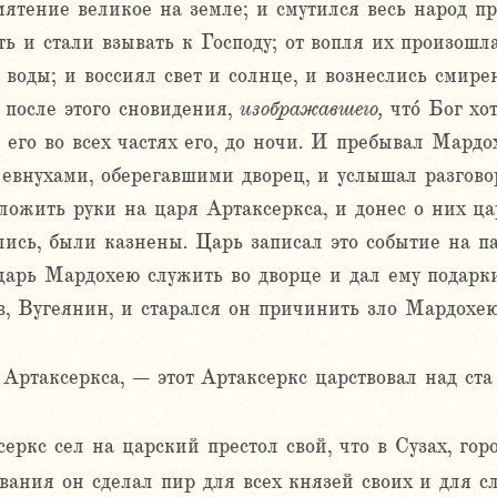
мятение великое на земле; и смутился весь народ пр
ь и стали взывать к Господу; от вопля их произошла
 воды; и воссиял свет и солнце, и вознеслись смир
после этого сновидения,
изображавшего,
что́ Бог хо
 его во всех частях его, до ночи. И пребывал Мардо
евнухами, оберегавшими дворец, и услышал разгово
аложить руки на царя Артаксеркса, и донес о них ца
ались, были казнены. Царь записал это событие на п
царь Мардохею служить во дворце и дал ему подарк
, Вугеянин, и старался он причинить зло Мардохею 
 Артаксеркса, – этот Артаксеркс царствовал над ст
серкс сел на царский престол свой, что в Сузах, гор
ования он сделал пир для всех князей своих и для 