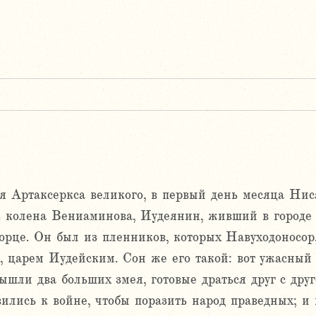
ия Артаксеркса великого, в первый день месяца Нис
з колена Вениаминова, Иудеянин, живший в городе 
рце. Он был из пленников, которых Навуходоносор,
 царем Иудейским. Сон же его такой: вот ужасный 
вышли два больших змея, готовые драться друг с друг
ились к войне, чтобы поразить народ праведных; и 