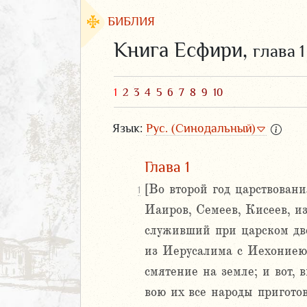
БИБЛИЯ
Книга Есфири,
глава 1
1
2
3
4
5
6
7
8
9
10
Язык:
Рус. (Синодальный)
Глава 1
[Во второй год царствован
1
Иаиров, Семеев, Кисеев, и
ЗАВЕТ
служивший при царском дво
из Иерусалима с Иехониею,
смятение на земле; и вот, 
вою их все народы приготов
аконие