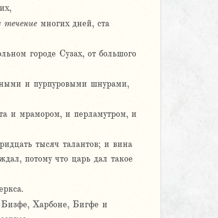
их,
в
течение
многих дней, ста
ольном городе Сузах, от большого
нными и пурпуровыми шнурами,
та и мрамором, и перламутром, и
тридцать тысяч талантов; и вина
дал, потому что царь дал такое
еркса.
, Бизфе, Харбоне, Бигфе и