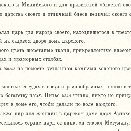
ского и Мидийского и для правителей областей сво
во царства своего и отличный блеск величия своего
лал царь для народа своего, находившегося в прест
 на садовом дворе дома царского.
вого цвета шерстяные ткани, прикрепленные виссо
ах и мраморных столбах.
жа
были
на помосте, устланном камнями зеленого цве
золотых сосудах и сосудах разнообразных, ценою в 
по богатству царя. Питье
шло
чинно, никто не принуж
им в доме его, чтобы делали по воле каждого.
также пир для женщин в царском доме царя Артакс
еселилось сердце царя от вина, он сказал Мегуману