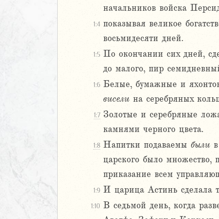
начальников войска Персид
2
показывая великое богатст
3
1:4
4
восьмидесяти дней.
5
По окончании сих дней, сде
1:5
6
до малого, пир семидневный
Белые, бумажные и яхонто
1:6
8
9
висели
на серебряных кольц
0
Золотые и серебряные ло
1:7
камнями черного цвета.
иаст
Напитки подаваемы
были
в 
1:8
Песней
рость
царского было множество, 
а
приказание всем управляющ
И царица Астинь сделала 
1:9
В седьмой день, когда разв
1:10
ия