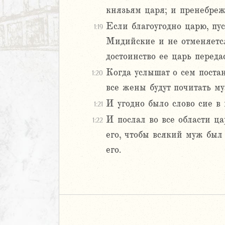
ккавейская
князьям царя; и пренебреж
ккавейская
Если благоугодно царю, пу
дры
1:19
Мидийские и не отменяется,
АВЕТ
достоинство ее царь передас
Когда услышат о сем постан
1:20
все жены будут почитать му
И угодно было слово сие в 
1:21
И послал во все области ц
1:22
его, чтобы всякий муж был
его.