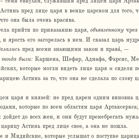
– семи евнухам, служившим пред лицем царя Артак
Астинь пред лице царя в венце царском для того, ч
 что она была очень красива.
тела прийти по приказанию царя,
объявленному
чрез 
, и ярость его загорелась в нем. И сказал царь му
делались
пред всеми знающими закон и права́, –
у
тогда
были:
Каршена, Шефар, Адмафа, Фарсис, Ме
йских, которые могли видеть лице царя
и
сидели п
царицею Астинь за то, что она не сделала по слову 
ем царя и князей: не пред царем одним виновна ц
одами, которые по всем областям царя Артаксеркса;
 дойдет до всех жен, и они будут пренебрегать муж
 царицу Астинь пред лице свое, а она не пошла.
е и Мидийские, которые услышат о поступке царицы