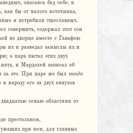
аведных, опасаясь бед себе, и
, как бы от малого источника,
енные и истребили тщеславных.
тел совершить, содержал этот сон
хей во дворце вместе с Гавафою
ры их и разведал замыслы их и
рю; а царь пытал этих двух
амять, и Мардохей записал об
и за это. При царе же был
тогда
и народу его за двух евнухов
а двадцатью семью областями от
оде престольном,
служащих при нем, для главных