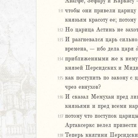
Авагфе, Зефару и Каркасу 
еремии
ие Иеремии
чтобы они привели царицу 
1:11
князьям красоту ее; потому
иль
Но царица Астинь не захо
1:12
л
И разгневался царь сильно
1:13
времена, – ибо дела царя
приближенными же к нем
1:14
князей Персидских и Миди
как поступить по закону с 
1:15
чрез евнухов?
м
И сказал Мемухан пред лиц
1:16
ия
князьями и пред всеми нар
потому что поступок царицы
я
1:17
ия
Артаксеркс велел привести
ккавейская
Теперь княгини Персидски
1:18