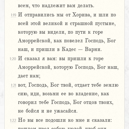
всем, что надлежит вам делать.
И отправились мы от Хорива, и шли по
1:19
всей этой великой и страшной пустыне,
которую вы видели, по пути к горе
Аморрейской, как повелел Господь, Бог
наш, и пришли в Кадес – Варни.
И сказал я вам: вы пришли к горе
1:20
Аморрейской, которую Господь, Бог наш,
дает нам;
вот, Господь, Бог твой, отдает тебе землю
1:21
сию, иди, возьми ее во владение, как
говорил тебе Господь, Бог отцов твоих,
не бойся и не ужасайся.
Но вы все подошли ко мне и сказали:
1:22
пошлем пред собою людей, чтоб они