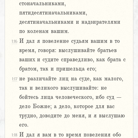
стоначальниками,
пятидесятиначальниками,
десятиначальниками и надзирателями
по коленам вашим.
И дал я повеление судьям вашим в то
1:16
время, говоря: выслушивайте братьев
ваших и судите справедливо, как брата с
братом, так и пришельца его;
не различайте лиц на суде, как малого,
1:17
так и великого выслушивайте: не
бойтесь лица человеческого, ибо суд –
дело Божие; а дело, которое для вас
трудно, доводите до меня, и я выслушаю
его.
И дал я вам в то время повеления обо
1:18