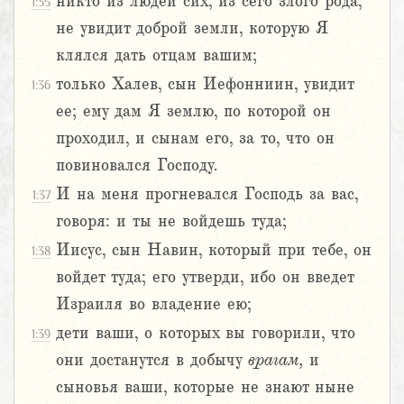
никто из людей сих, из сего злого рода,
1:35
не увидит доброй земли, которую Я
клялся дать отцам вашим;
только Халев, сын Иефонниин, увидит
1:36
ее; ему дам Я землю, по которой он
проходил, и сынам его, за то, что он
повиновался Господу.
И на меня прогневался Господь за вас,
1:37
говоря: и ты не войдешь туда;
Иисус, сын Навин, который при тебе, он
1:38
войдет туда; его утверди, ибо он введет
Израиля во владение ею;
дети ваши, о которых вы говорили, что
1:39
они достанутся в добычу
врагам,
и
сыновья ваши, которые не знают ныне