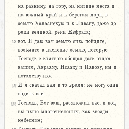
на равнину, на гору, на низкие места и
на южный край и к берегам моря, в
землю Ханаанскую и к Ливану, даже до
реки великой, реки Евфрата;
вот, Я даю вам землю сию, пойдите,
1:8
возьмите в наследие землю, которую
Господь с клятвою обещал дать отцам
вашим, Аврааму, Исааку и Иакову, им и
потомству их».
И я сказал вам в то время: не могу один
1:9
водить вас;
Господь, Бог ваш, размножил вас, и вот,
1:10
вы ныне многочисленны, как звезды
небесные;