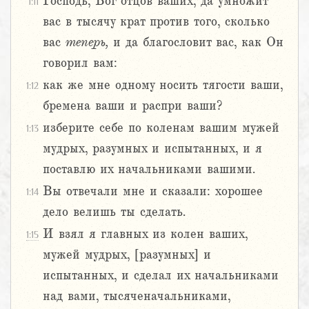
Господь, Бог отцов ваших, да умножит
1:11
вас в тысячу крат против того, сколько
вас
теперь,
и да благословит вас, как Он
говорил вам:
как же мне одному носить тягости ваши,
1:12
бремена ваши и распри ваши?
изберите себе по коленам вашим мужей
1:13
мудрых, разумных и испытанных, и я
поставлю их начальниками вашими.
Вы отвечали мне и сказали: хорошее
1:14
дело велишь ты сделать.
И взял я главных из колен ваших,
1:15
мужей мудрых, [разумных] и
испытанных, и сделал их начальниками
над вами, тысяченачальниками,