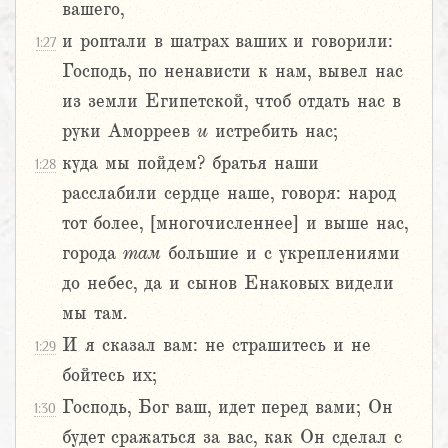
вашего,
и роптали в шатрах ваших и говорили:
1:27
Господь, по ненависти к нам, вывел нас
из земли Египетской, чтоб отдать нас в
руки Аморреев
и
истребить нас;
куда мы пойдем? братья наши
1:28
расслабили сердце наше, говоря: народ
тот более, [многочисленнее] и выше нас,
города
там
большие и с укреплениями
до небес, да и сынов Енаковых видели
мы там.
И я сказал вам: не страшитесь и не
1:29
бойтесь их;
Господь, Бог ваш, идет перед вами; Он
1:30
будет сражаться за вас, как Он сделал с