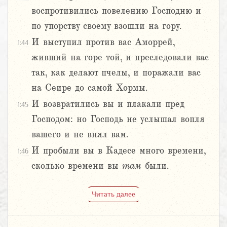
воспротивились повелению Господню и
по упорству своему взошли на гору.
И выступил против вас Аморрей,
1:44
живший на горе той, и преследовали вас
так, как делают пчелы, и поражали вас
на Сеире до самой Хормы.
И возвратились вы и плакали пред
1:45
Господом: но Господь не услышал вопля
вашего и не внял вам.
И пробыли вы в Кадесе много времени,
1:46
сколько времени вы
там
были.
Читать далее