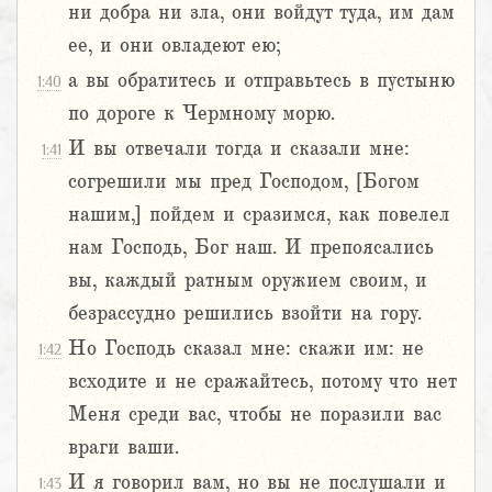
ни добра ни зла, они войдут туда, им дам
ее, и они овладеют ею;
а вы обратитесь и отправьтесь в пустыню
1:40
по дороге к Чермному морю.
И вы отвечали тогда и сказали мне:
1:41
согрешили мы пред Господом, [Богом
нашим,] пойдем и сразимся, как повелел
нам Господь, Бог наш. И препоясались
вы, каждый ратным оружием своим, и
безрассудно решились взойти на гору.
Но Господь сказал мне: скажи им: не
1:42
всходите и не сражайтесь, потому что нет
Меня среди вас, чтобы не поразили вас
враги ваши.
И я говорил вам, но вы не послушали и
1:43