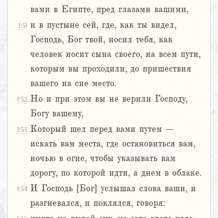
вами в Египте, пред глазами вашими,
и в пустыне сей, где, как ты видел,
1:31
Господь, Бог твой, носил тебя, как
человек носит сына своего, на всем пути,
которым вы проходили, до пришествия
вашего на сие место.
Но и при этом вы не верили Господу,
1:32
Богу вашему,
Который шел перед вами путем –
1:33
искать вам места, где остановиться вам,
ночью в огне, чтобы указывать вам
дорогу, по которой идти, а днем в облаке.
И Господь [Бог] услышал слова ваши, и
1:34
разгневался, и поклялся, говоря: