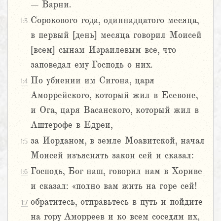
– Варни.
Сорокового года, одиннадцатого месяца,
1:3
в первый [день] месяца говорил Моисей
[всем] сынам Израилевым все, что
заповедал ему Господь о них.
По убиении им Сигона, царя
1:4
Аморрейского, который жил в Есевоне,
и Ога, царя Васанского, который жил в
Аштерофе в Едреи,
за Иорданом, в земле Моавитской, начал
1:5
Моисей изъяснять закон сей и сказал:
Господь, Бог наш, говорил нам в Хориве
1:6
и сказал: «полно вам жить на горе сей!
обратитесь, отправьтесь в путь и пойдите
1:7
на гору Аморреев и ко всем соседям их,