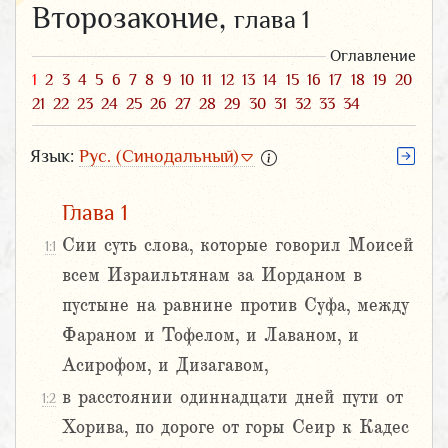
Второзаконие,
глава 1
Оглавление
1
2
3
4
5
6
7
8
9
10
11
12
13
14
15
16
17
18
19
20
21
22
23
24
25
26
27
28
29
30
31
32
33
34
Язык:
Рус. (Синодальный)
Глава 1
Сии суть слова, которые говорил Моисей
1:1
всем Израильтянам за Иорданом в
пустыне на равнине против Суфа, между
Фараном и Тофелом, и Лаваном, и
Асирофом, и Дизагавом,
в расстоянии одиннадцати дней пути от
1:2
Хорива, по дороге от горы Сеир к Кадес