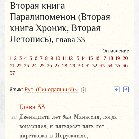
Вторая книга
Паралипоменон (Вторая
книга Хроник, Вторая
Летопись),
глава 33
Оглавление
1
2
3
4
5
6
7
8
9
10
11
12
13
14
15
16
17
18
19
20
21
22
23
24
25
26
27
28
29
30
31
32
33
34
35
36
37
Язык:
Рус. (Синодальный)
Глава 33
Двенадцати лет
был
Манассия, когда
33:1
воцарился, и пятьдесят пять лет
царствовал в Иерусалиме,