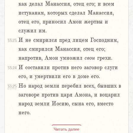
как делал Манассия, отец его; и всем
истуканам, которых сделал Манассия,
отец его, приносил Амон жертвы и
служил им.
И не смирился пред лицем Господним,
33:23
как смирился Манассия, отец его;
напротив, Амон умножил
свои
грехи.
И составили против него заговор слуги
33:24
его, и умертвили его в доме его.
Но народ земли перебил всех, бывших в
33:25
заговоре против царя Амона, и воцарил
народ земли Иосию, сына его, вместо
него.
Читать далее