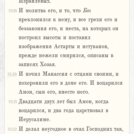
Израилевых.
И молитва его, и то, что
Бог
33:19
преклонился к нему, и все грехи его и
беззакония его, и места, на которых он
построил высоты и поставил
изображения Астарты и истуканов,
прежде нежели смирился, описаны в
записях Хозая.
И почил Манассия с отцами своими, и
33:20
похоронили его в доме его. И воцарился
Амон, сын его, вместо него.
Двадцати двух лет был Амон, когда
33:21
воцарился, и два года царствовал в
Иерусалиме.
И делал неугодное в очах Господних так,
33:22