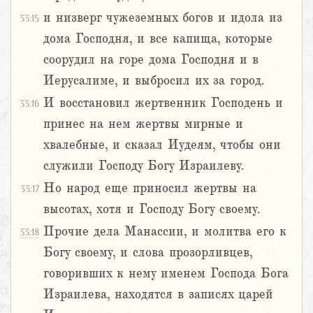
и низверг чужеземных богов и идола из
33:15
дома Господня, и все капища, которые
соорудил на горе дома Господня и в
Иерусалиме, и выбросил их за город.
И восстановил жертвенник Господень и
33:16
принес на нем жертвы мирные и
хвалебные, и сказал Иудеям, чтобы они
служили Господу Богу Израилеву.
Но народ еще приносил жертвы на
33:17
высотах, хотя и Господу Богу своему.
Прочие дела Манассии, и молитва его к
33:18
Богу своему, и слова прозорливцев,
говоривших к нему именем Господа Бога
Израилева, находятся в записях царей