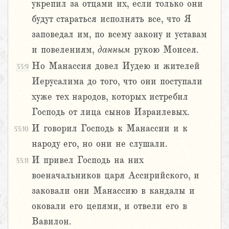
укрепил за отцами их, если только они
будут стараться исполнять все, что Я
заповедал им, по всему закону и уставам
и повелениям,
данным
рукою Моисея.
Но Манассия довел Иудею и жителей
33:9
Иерусалима до того, что они поступали
хуже тех народов, которых истребил
Господь от лица сынов Израилевых.
И говорил Господь к Манассии и к
33:10
народу его, но они не слушали.
И привел Господь на них
33:11
военачальников царя Ассирийского, и
заковали они Манассию в кандалы и
оковали его цепями, и отвели его в
Вавилон.