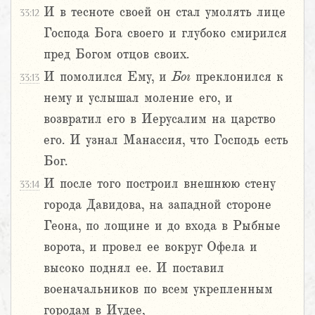
И в тесноте своей он стал умолять лице
33:12
Господа Бога своего и глубоко смирился
пред Богом отцов своих.
И помолился Ему, и
Бог
преклонился к
33:13
нему и услышал моление его, и
возвратил его в Иерусалим на царство
его. И узнал Манассия, что Господь есть
Бог.
И после того построил внешнюю стену
33:14
города Давидова, на западной стороне
Геона, по лощине и до входа в Рыбные
ворота, и провел ее вокруг Офела и
высоко поднял ее. И поставил
военачальников по всем укрепленным
городам в Иудее,