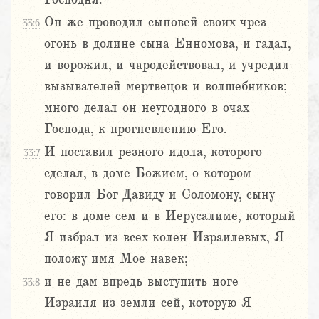
Он же проводил сыновей своих чрез
33:6
огонь в долине сына Енномова, и гадал,
и ворожил, и чародействовал, и учредил
вызывателей мертвецов и волшебников;
много делал он неугодного в очах
Господа, к прогневлению Его.
И поставил резного идола, которого
33:7
сделал, в доме Божием, о котором
говорил Бог Давиду и Соломону, сыну
его: в доме сем и в Иерусалиме, который
Я избрал из всех колен Израилевых, Я
положу имя Мое навек;
и не дам впредь выступить ноге
33:8
Израиля из земли сей, которую Я