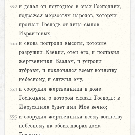
и делал он неугодное в очах Господних,
33:2
подражая мерзостям народов, которых
прогнал Господь от лица сынов
Израилевых,
и снова построил высоты, которые
33:3
разрушил Езекия, отец его, и поставил
жертвенники Ваалам, и устроил
дубравы, и поклонялся всему воинству
небесному, и служил ему,
и соорудил жертвенники в доме
33:4
Господнем, о котором сказал Господь: в
Иерусалиме будет имя Мое вечно;
и соорудил жертвенники всему воинству
33:5
небесному на обоих дворах дома
Господня.