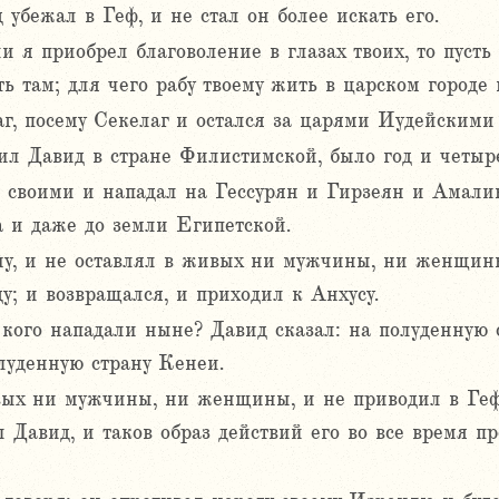
 убежал в Геф, и не стал он более искать его.
и я приобрел благоволение в глазах твоих, то пусть
ть там; для чего рабу твоему жить в царском городе 
аг, посему Секелаг и остался за царями Иудейскими
ил Давид в стране Филистимской, было год и четыр
 своими и нападал на Гессурян и Гирзеян и Амалик
а и даже до земли Египетской.
ну, и не оставлял в живых ни мужчины, ни женщины,
ду; и возвращался, и приходил к Анхусу.
 кого нападали ныне? Давид сказал: на полуденную
луденную страну Кенеи.
ых ни мужчины, ни женщины, и не приводил в Геф, 
ил Давид, и таков образ действий его во все время п