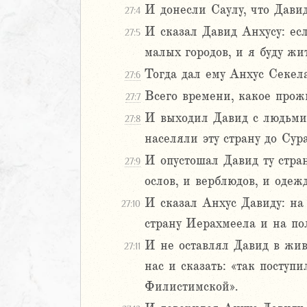
И донесли Саулу, что Давид
27:4
Навин
И сказал Давид Анхусу: есл
Израилевы
27:5
малых городов, и я буду жи
ств
Тогда дал ему Анхус Секел
27:6
Всего времени, какое прож
27:7
2
И выходил Давид с людьми
3
27:8
4
населяли эту страну до Сур
5
И опустошал Давид ту стра
27:9
6
ослов, и верблюдов, и одеж
И сказал Анхус Давиду: на
8
27:10
9
страну Иерахмеела и на по
0
И не оставлял Давид в жив
27:11
1
нас и сказать: «так поступ
2
Филистимской».
3