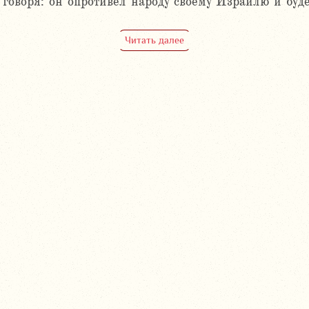
говоря: он опротивел народу своему Израилю и буде
Читать далее