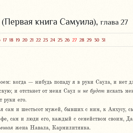
 (Первая книга Самуила),
глава 27
6
17
18
19
20
21
22
23
24
25
26
27
28
29
30
31
оем: когда – нибудь попаду я в руки Саула, и нет 
кую; и отстанет от меня Саул
и
не
будет
искать мен
т руки его.
ся сам и шестьсот мужей, бывших с ним, к Анхусу, с
фе, сам и люди его, каждый с семейством своим, Д
ывшая
жена Навала, Кармилитянка.