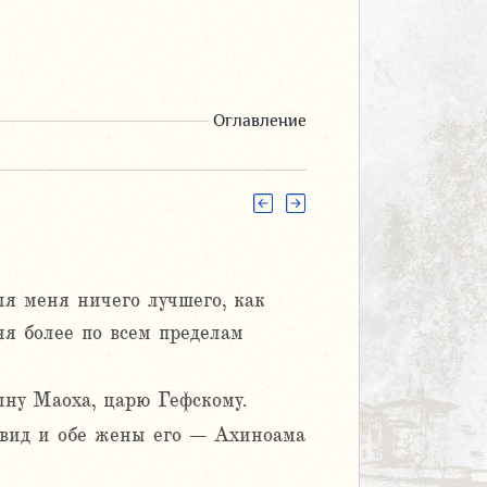
Оглавление
для меня ничего лучшего, как
я более по всем пределам
ыну Маоха, царю Гефскому.
авид и обе жены его – Ахиноама