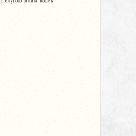
т слугою моим вовек.