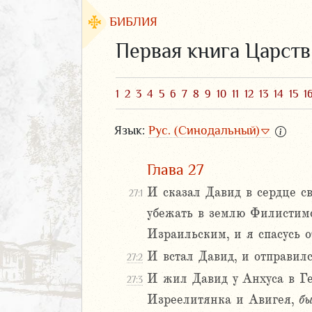
БИБЛИЯ
Первая книга Царств
1
2
3
4
5
6
7
8
9
10
11
12
13
14
15
1
Язык:
Рус. (Синодальный)
Глава 27
И сказал Давид в сердце св
27:1
убежать в землю Филистимс
ЗАВЕТ
Израильским, и я спасусь о
И встал Давид, и отправил
27:2
И жил Давид у Анхуса в Ге
27:3
Изреелитянка и Авигея,
б
аконие