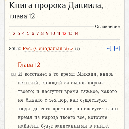
Книга пророка Даниила,
глава 12
Оглавление
1
2
3
4
5
6
7
8
9
10
11
12
13
14
Язык:
Рус. (Синодальный)
Глава 12
И восстанет в то время Михаил, князь
12:1
великий, стоящий за сынов народа
твоего; и наступит время тяжкое, какого
не бывало с тех пор, как существуют
люди, до сего времени; но спасутся в это
время из народа твоего все, которые
найдены будут записанными в книге.