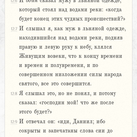
И
один
сказал мужу в льняной одежде,
12:6
который стоял над водами реки: «когда
будет конец этих чудных происшествий?»
И слышал я, как муж в льняной одежде,
12:7
находившийся над водами реки, подняв
правую и левую руку к небу, клялся
Живущим вовеки, что к концу времени
и времен и полувремени, и по
совершенном низложении силы народа
святого, все это совершится.
Я слышал это, но не понял, и потому
12:8
сказал: «господин мой! что же после
этого будет?»
И отвечал он: «иди, Даниил; ибо
12:9
сокрыты и запечатаны слова сии до