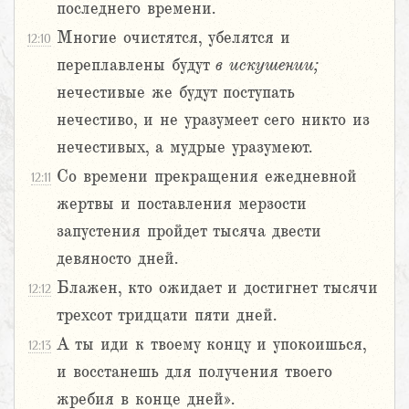
последнего времени.
Многие очистятся, убелятся и
12:10
переплавлены будут
в
искушении;
нечестивые же будут поступать
нечестиво, и не уразумеет сего никто из
нечестивых, а мудрые уразумеют.
Со времени прекращения ежедневной
12:11
жертвы и поставления мерзости
запустения пройдет тысяча двести
девяносто дней.
Блажен, кто ожидает и достигнет тысячи
12:12
трехсот тридцати пяти дней.
А ты иди к твоему концу и упокоишься,
12:13
и восстанешь для получения твоего
жребия в конце дней».