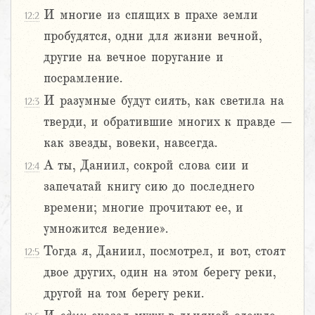
И многие из спящих в прахе земли
12:2
пробудятся, одни для жизни вечной,
другие на вечное поругание и
посрамление.
И разумные будут сиять, как светила на
12:3
тверди, и обратившие многих к правде –
как звезды, вовеки, навсегда.
А ты, Даниил, сокрой слова сии и
12:4
запечатай книгу сию до последнего
времени; многие прочитают ее, и
умножится ведение».
Тогда я, Даниил, посмотрел, и вот, стоят
12:5
двое других, один на этом берегу реки,
другой на том берегу реки.