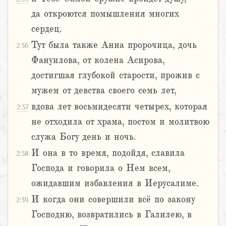
да откроются помышления многих
сердец.
Тут была также Анна пророчица, дочь
2:36
Фануилова, от колена Асирова,
достигшая глубокой старости, прожив с
мужем от девства своего семь лет,
вдова лет восьмидесяти четырех, которая
2:37
не отходила от храма, постом и молитвою
служа Богу день и ночь.
И она в то время, подойдя, славила
2:38
Господа и говорила о Нем всем,
ожидавшим избавления в Иерусалиме.
И когда они совершили всё по закону
2:39
Господню, возвратились в Галилею, в