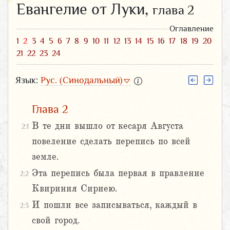
Евангелие от Луки,
глава 2
Оглавление
1
2
3
4
5
6
7
8
9
10
11
12
13
14
15
16
17
18
19
20
21
22
23
24
Язык:
Рус. (Синодальный)
Глава 2
В те дни вышло от кесаря Августа
2:1
повеление сделать перепись по всей
земле.
Эта перепись была первая в правление
2:2
Квириния Сириею.
И пошли все записываться, каждый в
2:3
свой город.