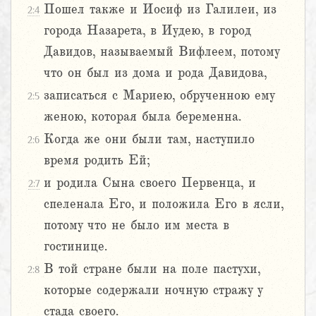
Пошел также и Иосиф из Галилеи, из
2:4
города Назарета, в Иудею, в город
Давидов, называемый Вифлеем, потому
что он был из дома и рода Давидова,
записаться с Мариею, обрученною ему
2:5
женою, которая была беременна.
Когда же они были там, наступило
2:6
время родить Ей;
и родила Сына своего Первенца, и
2:7
спеленала Его, и положила Его в ясли,
потому что не было им места в
гостинице.
В той стране были на поле пастухи,
2:8
которые содержали ночную стражу у
стада своего.