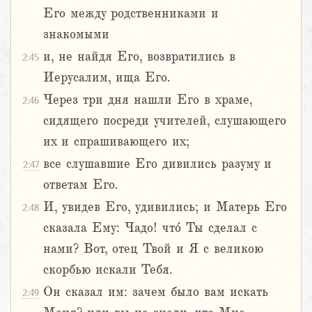
Его между родственниками и
знакомыми
и, не найдя Его, возвратились в
2:45
Иерусалим, ища Его.
Через три дня нашли Его в храме,
2:46
сидящего посреди учителей, слушающего
их и спрашивающего их;
все слушавшие Его дивились разуму и
2:47
ответам Его.
И, увидев Его, удивились; и Матерь Его
2:48
сказала Ему: Чадо! что́ Ты сделал с
нами? Вот, отец Твой и Я с великою
скорбью искали Тебя.
Он сказал им: зачем было вам искать
2:49