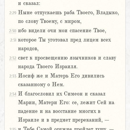
и сказал:
Ныне отпускаешь раба Твоего, Владыко,
2:29
по слову Твоему, с миром,
ибо видели очи мои спасение Твое,
2:30
которое Ты уготовал пред лицем всех
2:31
народов,
свет к просвещению язычников и славу
2:32
народа Твоего Израиля.
Иосиф же и Матерь Его дивились
2:33
сказанному о Нем.
И благословил их Симеон и сказал
2:34
Марии, Матери Его: се, лежит Сей на
падение и на восстание многих в
Израиле и в предмет пререканий, –
и Тебе Самой оружие пройдет душу, –
2:35