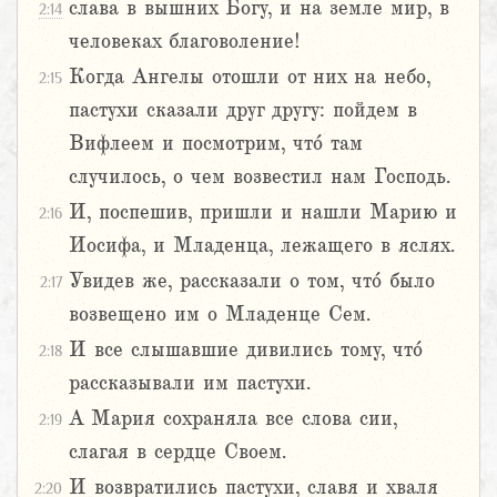
слава в вышних Богу, и на земле мир, в
2:14
человеках благоволение!
Когда Ангелы отошли от них на небо,
2:15
пастухи сказали друг другу: пойдем в
Вифлеем и посмотрим, что́ там
случилось, о чем возвестил нам Господь.
И, поспешив, пришли и нашли Марию и
2:16
Иосифа, и Младенца, лежащего в яслях.
Увидев же, рассказали о том, что́ было
2:17
возвещено им о Младенце Сем.
И все слышавшие дивились тому, что́
2:18
рассказывали им пастухи.
А Мария сохраняла все слова сии,
2:19
слагая в сердце Своем.
И возвратились пастухи, славя и хваля
2:20