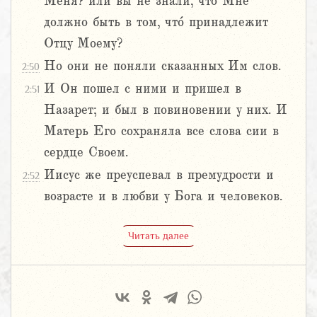
Меня? или вы не знали, что Мне
должно быть в том, что́ принадлежит
Отцу Моему?
Но они не поняли сказанных Им слов.
2:50
И Он пошел с ними и пришел в
2:51
Назарет; и был в повиновении у них. И
Матерь Его сохраняла все слова сии в
сердце Своем.
Иисус же преуспевал в премудрости и
2:52
возрасте и в любви у Бога и человеков.
Читать далее