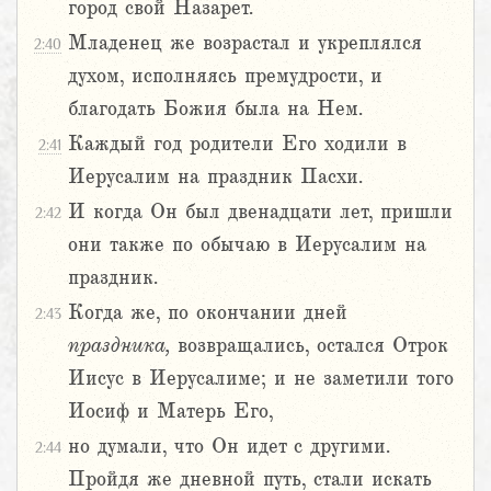
город свой Назарет.
Младенец же возрастал и укреплялся
2:40
духом, исполняясь премудрости, и
благодать Божия была на Нем.
Каждый год родители Его ходили в
2:41
Иерусалим на праздник Пасхи.
И когда Он был двенадцати лет, пришли
2:42
они также по обычаю в Иерусалим на
праздник.
Когда же, по окончании дней
2:43
праздника,
возвращались, остался Отрок
Иисус в Иерусалиме; и не заметили того
Иосиф и Матерь Его,
но думали, что Он идет с другими.
2:44
Пройдя же дневной путь, стали искать