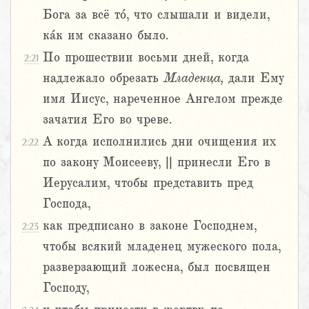
Бога за всё то́, что слышали и видели,
ка́к им сказано было.
По прошествии восьми дней, когда
2:21
надлежало обрезать
Младенца,
дали Ему
имя Иисус, нареченное Ангелом прежде
зачатия Его во чреве.
А когда исполнились дни очищения их
2:22
по закону Моисееву, || принесли Его в
Иерусалим, чтобы представить пред
Господа,
как предписано в законе Господнем,
2:23
чтобы всякий младенец мужеского пола,
разверзающий ложесна, был посвящен
Господу,