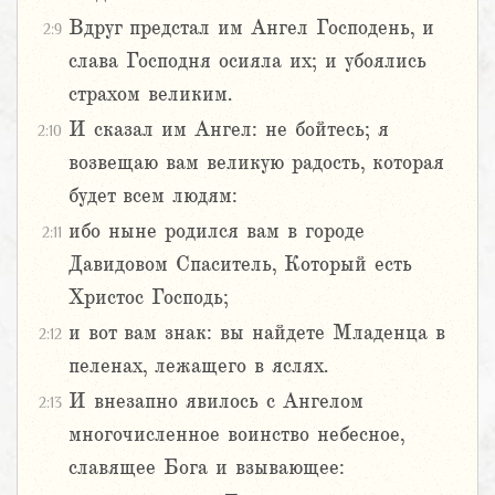
Вдруг предстал им Ангел Господень, и
2:9
слава Господня осияла их; и убоялись
страхом великим.
И сказал им Ангел: не бойтесь; я
2:10
возвещаю вам великую радость, которая
будет всем людям:
ибо ныне родился вам в городе
2:11
Давидовом Спаситель, Который есть
Христос Господь;
и вот вам знак: вы найдете Младенца в
2:12
пеленах, лежащего в яслях.
И внезапно явилось с Ангелом
2:13
многочисленное воинство небесное,
славящее Бога и взывающее: