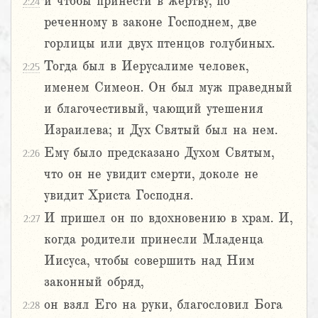
и чтобы принести в жертву, по
2:24
реченному в законе Господнем, две
горлицы или двух птенцов голубиных.
Тогда был в Иерусалиме человек,
2:25
именем Симеон. Он был муж праведный
и благочестивый, чающий утешения
Израилева; и Дух Святый был на нем.
Ему было предсказано Духом Святым,
2:26
что он не увидит смерти, доколе не
увидит Христа Господня.
И пришел он по вдохновению в храм. И,
2:27
когда родители принесли Младенца
Иисуса, чтобы совершить над Ним
законный обряд,
он взял Его на руки, благословил Бога
2:28