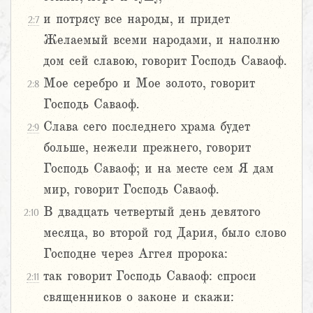
и потрясу все народы, и придет
2:7
Желаемый всеми народами, и наполню
дом сей славою, говорит Господь Саваоф.
Мое серебро и Мое золото, говорит
2:8
Господь Саваоф.
Слава сего последнего храма будет
2:9
больше, нежели прежнего, говорит
Господь Саваоф; и на месте сем Я дам
мир, говорит Господь Саваоф.
В двадцать четвертый день девятого
2:10
месяца, во второй год Дария, было слово
Господне через Аггея пророка:
так говорит Господь Саваоф: спроси
2:11
священников о законе и скажи: