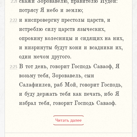
скажи Зоровавелю, правителю Иудеи:
2:21
потрясу Я небо и землю;
и ниспровергну престолы царств, и
2:22
истреблю силу царств языческих,
опрокину колесницы и сидящих на них,
и низринуты будут кони и всадники их,
один мечом другого.
В тот день, говорит Господь Саваоф, Я
2:23
возьму тебя, Зоровавель, сын
Салафиилев, раб Мой, говорит Господь,
и буду держать тебя как печать, ибо Я
избрал тебя, говорит Господь Саваоф.
Читать далее