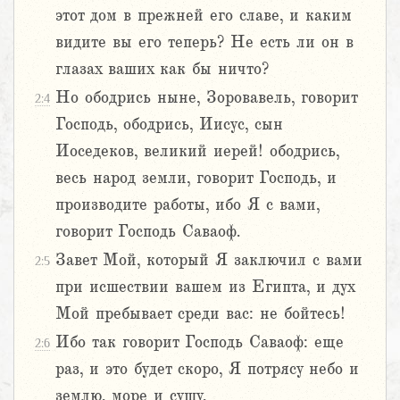
этот дом в прежней его славе, и каким
видите вы его теперь? Не есть ли он в
глазах ваших как бы ничто?
Но ободрись ныне, Зоровавель, говорит
2:4
Господь, ободрись, Иисус, сын
Иоседеков, великий иерей! ободрись,
весь народ земли, говорит Господь, и
производите работы, ибо Я с вами,
говорит Господь Саваоф.
Завет Мой, который Я заключил с вами
2:5
при исшествии вашем из Египта, и дух
Мой пребывает среди вас: не бойтесь!
Ибо так говорит Господь Саваоф: еще
2:6
раз, и это будет скоро, Я потрясу небо и
землю, море и сушу,