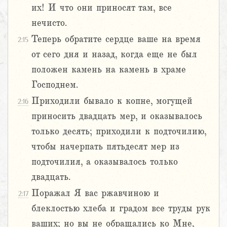
их! И что они приносят там, все
нечисто.
Теперь обратите сердце ваше на время
2:15
от сего дня и назад, когда еще не был
положен камень на камень в храме
Господнем.
Приходили бывало к копне, могущей
2:16
приносить двадцать мер, и оказывалось
только десять; приходили к подточилию,
чтобы начерпать пятьдесят мер из
подточилия, а оказывалось только
двадцать.
Поражал Я вас ржавчиною и
2:17
блеклостью хлеба и градом все труды рук
ваших; но вы не обращались ко Мне,