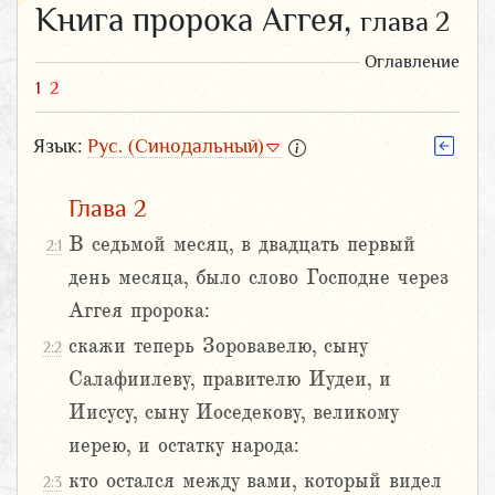
Книга пророка Аггея,
глава 2
Оглавление
1
2
Язык:
Рус. (Синодальный)
Глава 2
В седьмой месяц, в двадцать первый
2:1
день месяца, было слово Господне через
Аггея пророка:
скажи теперь Зоровавелю, сыну
2:2
Салафиилеву, правителю Иудеи, и
Иисусу, сыну Иоседекову, великому
иерею, и остатку народа:
кто остался между вами, который видел
2:3