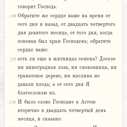
говорит Господь.
Обратите же сердце ваше на время от
2:18
сего дня и назад, от двадцать четвертого
дня девятого месяца, от того дня, когда
основан был храм Господень; обратите
сердце ваше:
есть ли еще в житницах семена? Доселе
2:19
ни виноградная лоза, ни смоковница, ни
гранатовое дерево, ни маслина не
давали плода; а от сего дня Я
благословлю их.
И было слово Господне к Аггею
2:20
вторично в двадцать четвертый день
месяца, и сказано: