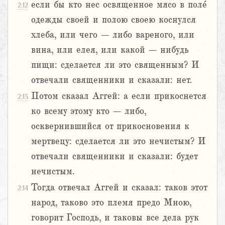
если бы кто нес освященное мясо в поле́
2:12
одежды своей и полою своею коснулся
хлеба, или чего – либо вареного, или
вина, или елея, или какой – нибудь
пищи: сделается ли это священным? И
отвечали священники и сказали: нет.
Потом сказал Аггей: а если прикоснется
2:13
ко всему этому кто – либо,
осквернившийся от прикосновения к
мертвецу: сделается ли это нечистым? И
отвечали священники и сказали: будет
нечистым.
Тогда отвечал Аггей и сказал: таков этот
2:14
народ, таково это племя предо Мною,
говорит Господь, и таковы все дела рук