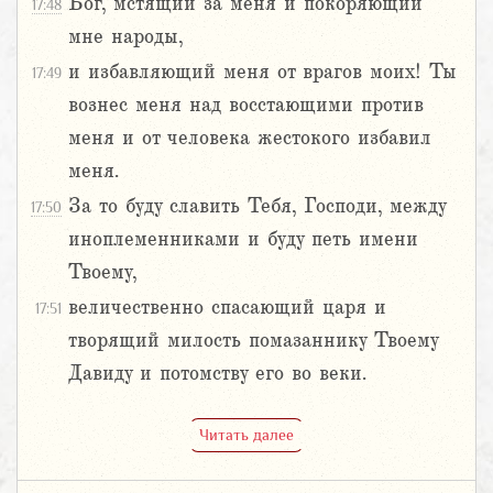
Бог, мстящий за меня и покоряющий
17:48
мне народы,
и избавляющий меня от врагов моих! Ты
17:49
вознес меня над восстающими против
меня и от человека жестокого избавил
меня.
За то буду славить Тебя, Господи, между
17:50
иноплеменниками и буду петь имени
Твоему,
величественно спасающий царя и
17:51
творящий милость помазаннику Твоему
Давиду и потомству его во веки.
Читать далее