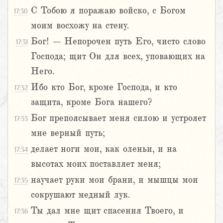
С Тобою я поражаю войско, с Богом
17:30
моим восхожу на стену.
Бог! – Непорочен путь Его, чисто слово
17:31
Господа; щит Он для всех, уповающих на
Него.
Ибо кто Бог, кроме Господа, и кто
17:32
защита, кроме Бога нашего?
Бог препоясывает меня силою и устрояет
17:33
мне верный путь;
делает ноги мои, как оленьи, и на
17:34
высотах моих поставляет меня;
научает руки мои брани, и мышцы мои
17:35
сокрушают медный лук.
Ты дал мне щит спасения Твоего, и
17:36