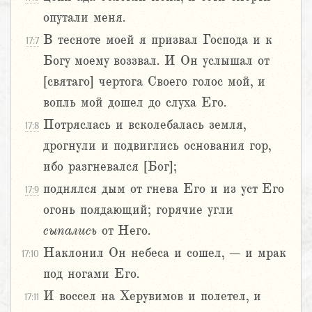
опутали меня.
В тесноте моей я призвал Господа и к
17:7
Богу моему воззвал. И Он услышал от
[святаго] чертога Своего голос мой, и
вопль мой дошел до слуха Его.
Потряслась и всколебалась земля,
17:8
дрогнули и подвиглись основания гор,
ибо разгневался [Бог];
поднялся дым от гнева Его и из уст Его
17:9
огонь поядающий; горячие угли
сыпались
от Него.
Наклонил Он небеса и сошел, – и мрак
17:10
под ногами Его.
И воссел на Херувимов и полетел, и
17:11