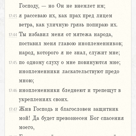
Господу, – но Он не внемлет им;
я рассеваю их, как прах пред лицем
17:43
ветра, как уличную грязь попираю их.
Ты избавил меня от мятежа народа,
17:44
поставил меня главою иноплеменников;
народ, которого я не знал, служит мне;
по одному слуху о мне повинуются мне;
17:45
иноплеменники ласкательствуют предо
мною;
иноплеменники бледнеют и трепещут в
17:46
укреплениях своих.
Жив Господь и благословен защитник
17:47
мой! Да будет превознесен Бог спасения
моего,