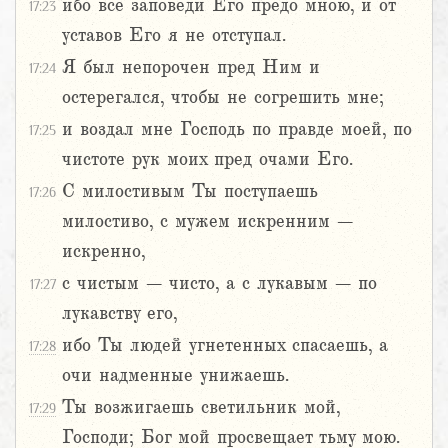
ибо все заповеди Его предо мною, и от
17:23
уставов Его я не отступал.
Я был непорочен пред Ним и
17:24
остерегался, чтобы не согрешить мне;
и воздал мне Господь по правде моей, по
17:25
чистоте рук моих пред очами Его.
С милостивым Ты поступаешь
17:26
милостиво, с мужем искренним –
искренно,
с чистым – чисто, а с лукавым – по
17:27
лукавству его,
ибо Ты людей угнетенных спасаешь, а
17:28
очи надменные унижаешь.
Ты возжигаешь светильник мой,
17:29
Господи; Бог мой просвещает тьму мою.