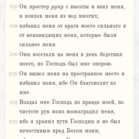
Он простер
руку
с высоты и взял меня,
17:17
и извлек меня из вод многих;
избавил меня от врага моего сильного и
17:18
от ненавидящих меня, которые были
сильнее меня.
Они восстали на меня в день бедствия
17:19
моего, но Господь был мне опорою.
Он вывел меня на пространное место и
17:20
избавил меня, ибо Он благоволит ко
мне.
Воздал мне Господь по правде моей, по
17:21
чистоте рук моих вознаградил меня,
ибо я хранил пути Господни и не был
17:22
нечестивым пред Богом моим;