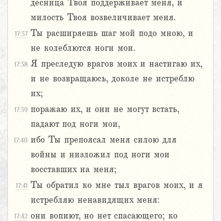
десница Твоя поддерживает меня, и
милость Твоя возвеличивает меня.
Ты расширяешь шаг мой подо мною, и
17:37
не колеблются ноги мои.
Я преследую врагов моих и настигаю их,
17:38
и не возвращаюсь, доколе не истреблю
их;
поражаю их, и они не могут встать,
17:39
падают под ноги мои,
ибо Ты препоясал меня силою для
17:40
войны и низложил под ноги мои
восставших на меня;
Ты обратил ко мне тыл врагов моих, и я
17:41
истребляю ненавидящих меня:
они вопиют, но нет спасающего; ко
17:42