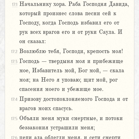
Начальнику хора. Раба Господня Давида,
17:1
который произнес слова песни сей к
Господу, когда Господь избавил его от
рук всех врагов его и от руки Саула. И
он сказал:
Возлюблю тебя, Господи, крепость моя!
17:2
Господь – твердыня моя и прибежище
17:3
мое, Избавитель мой, Бог мой, – скала
моя; на Него я уповаю; щит мой, рог
спасения моего и убежище мое.
Призову достопоклоняемого Господа и от
17:4
врагов моих спасусь.
Объяли меня муки смертные, и потоки
17:5
беззакония устрашили меня;
цепи ада облегли меня, и сети смерти
17:6