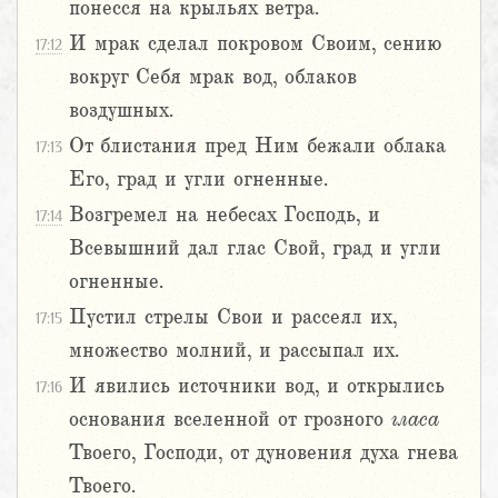
понесся на крыльях ветра.
И мрак сделал покровом Своим, сению
17:12
вокруг Себя мрак вод, облаков
воздушных.
От блистания пред Ним бежали облака
17:13
Его, град и угли огненные.
Возгремел на небесах Господь, и
17:14
Всевышний дал глас Свой, град и угли
огненные.
Пустил стрелы Свои и рассеял их,
17:15
множество молний, и рассыпал их.
И явились источники вод, и открылись
17:16
основания вселенной от грозного
гласа
Твоего, Господи, от дуновения духа гнева
Твоего.