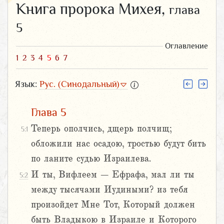
Книга пророка Михея,
глава
5
Оглавление
1
2
3
4
5
6
7
Язык:
Рус. (Синодальный)
Глава 5
Теперь ополчись, дщерь полчищ;
5:1
обложили нас осадою, тростью будут бить
по ланите судью Израилева.
И ты, Вифлеем – Ефрафа, мал ли ты
5:2
между тысячами Иудиными? из тебя
произойдет Мне Тот, Который должен
быть Владыкою в Израиле и Которого