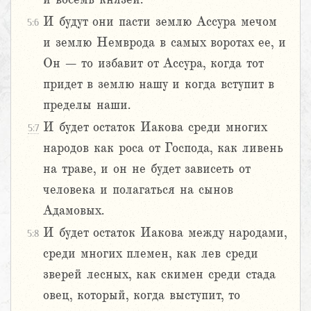
И будут они пасти землю Ассура мечом
5:6
и землю Немврода в самых воротах ее, и
Он – то избавит от Ассура, когда тот
придет в землю нашу и когда вступит в
пределы наши.
И будет остаток Иакова среди многих
5:7
народов как роса от Господа, как ливень
на траве, и он не будет зависеть от
человека и полагаться на сынов
Адамовых.
И будет остаток Иакова между народами,
5:8
среди многих племен, как лев среди
зверей лесных, как скимен среди стада
овец, который, когда выступит, то