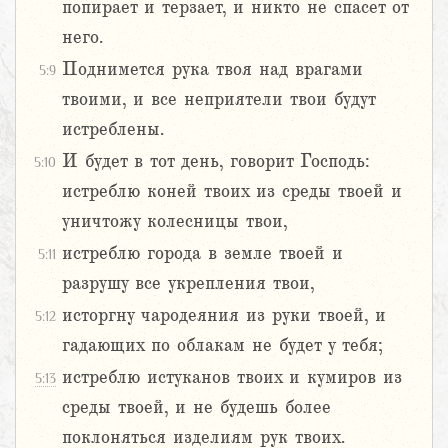
попирает и терзает, и никто не спасет от
него.
Поднимется рука твоя над врагами
5:9
твоими, и все неприятели твои будут
истреблены.
И будет в тот день, говорит Господь:
5:10
истреблю коней твоих из среды твоей и
уничтожу колесницы твои,
истреблю города в земле твоей и
5:11
разрушу все укрепления твои,
исторгну чародеяния из руки твоей, и
5:12
гадающих по облакам не будет у тебя;
истреблю истуканов твоих и кумиров из
5:13
среды твоей, и не будешь более
поклоняться изделиям рук твоих.