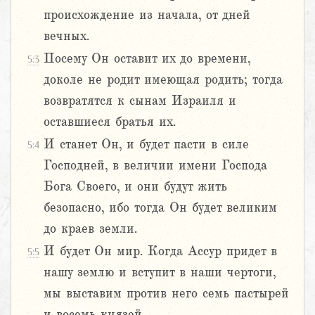
происхождение из начала, от дней
вечных.
Посему Он оставит их до времени,
5:3
доколе не родит имеющая родить; тогда
возвратятся к сынам Израиля и
оставшиеся братья их.
И станет Он, и будет пасти в силе
5:4
Господней, в величии имени Господа
Бога Своего, и они будут жить
безопасно, ибо тогда Он будет великим
до краев земли.
И будет Он мир. Когда Ассур придет в
5:5
нашу землю и вступит в наши чертоги,
мы выставим против него семь пастырей
и восемь князей.