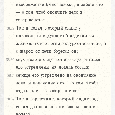
изображение было похоже, и забота его
– о том, чтоб окончить дело в
совершенстве.
Так и ковач, который сидит у
38:29
наковальни и думает об изделии из
железа: дым от огня изнуряет его тело, и
с жаром от печи борется он;
звук молота оглушает его слух, и глаза
38:30
его устремлены на модель сосуда;
сердце его устремлено на окончание
38:31
дела, и попечение его – о том, чтобы
отделать его в совершенстве.
Так и горшечник, который сидит над
38:32
своим делом и ногами своими вертит
колесо,