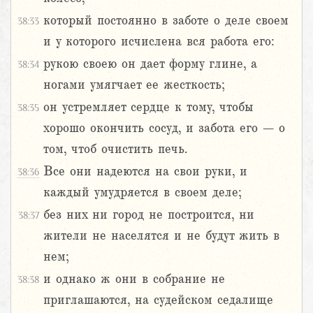
который постоянно в заботе о деле своем
38:33
и у которого исчислена вся работа его:
рукою своею он дает форму глине, а
38:34
ногами умягчает ее жесткость;
он устремляет сердце к тому, чтобы
38:35
хорошо окончить сосуд, и забота его – о
том, чтоб очистить печь.
Все они надеются на свои руки, и
38:36
каждый умудряется в своем деле;
без них ни город не построится, ни
38:37
жители не населятся и не будут жить в
нем;
и однако ж они в собрание не
38:38
приглашаются, на судейском седалище