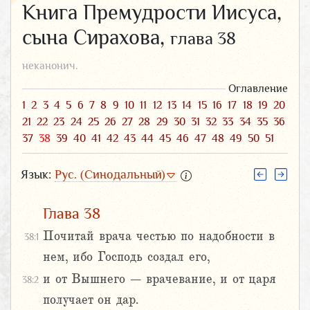
Книга Премудрости Иисуса,
сына Сирахова,
глава 38
неканонич.
Оглавление
1
2
3
4
5
6
7
8
9
10
11
12
13
14
15
16
17
18
19
20
21
22
23
24
25
26
27
28
29
30
31
32
33
34
35
36
37
38
39
40
41
42
43
44
45
46
47
48
49
50
51
Язык:
Рус. (Синодальный)
Глава 38
Почитай врача честью по надобности в
38:1
нем, ибо Господь создал его,
и от Вышнего – врачевание, и от царя
38:2
получает он дар.