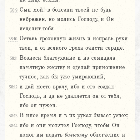
Сын мой! в болезни твоей не будь
38:9
небрежен, но молись Господу, и Он
исцелит тебя.
Оставь греховную жизнь и исправь руки
38:10
твои, и от всякого греха очисти сердце.
Вознеси благоухание и из семидала
38:11
памятную жертву и сделай приношение
тучное, как бы уже умирающий;
и дай место врачу, ибо и его создал
38:12
Господь, и да не удаляется он от тебя,
ибо он нужен.
В иное время и в их руках бывает успех;
38:13
ибо и они молятся Господу, чтобы Он
38:14
помог им подать
больному
облегчение и