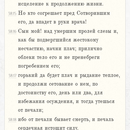
исцеление к продолжению жизни.
Но кто согрешает пред Сотворившим
38:15
его, да впадет в руки врача!
Сын мой! над умершим пролей слезы и,
38:16
как бы подвергшийся жестокому
несчастию, начни плач; прилично
облеки тело его и не пренебреги
погребением его;
горький да будет плач и рыдание теплое,
38:17
и продолжи сетование о нем, по
достоинству его, день или два, для
избежания осуждения, и тогда утешься
от печали;
ибо от печали бывает смерть, и печаль
38:18
сердечная истощит силу.