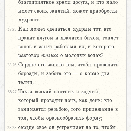
благоприятное время досуга, и кто мало
имеет своих занятий, может приобрести
мудрость.
Как может сделаться мудрым тот, кто
38:25
правит плугом и хвалится бичом, гоняет
волов и занят работами их, и которого
разговор
только
о молодых волах?
Сердце его занято тем, чтобы проводить
38:26
борозды, и забота его – о корме для
телиц.
Так и всякий плотник и зодчий,
38:27
который проводит ночь, как день: кто
занимается резьбою, того прилежание в
том, чтобы оразнообразить форму;
сердце свое он устремляет на то, чтобы
38:28