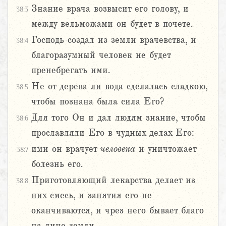
Знание врача возвысит его голову, и
38:3
между вельможами он будет в почете.
Господь создал из земли врачевства, и
38:4
благоразумный человек не будет
пренебрегать ими.
Не от дерева ли вода сделалась сладкою,
38:5
чтобы познана была сила Его?
Для того Он и дал людям знание, чтобы
38:6
прославляли Его в чудных делах Его:
ими он врачует
человека
и уничтожает
38:7
болезнь его.
Приготовляющий лекарства делает из
38:8
них смесь, и занятия его не
оканчиваются, и чрез него бывает благо
на лице земли.