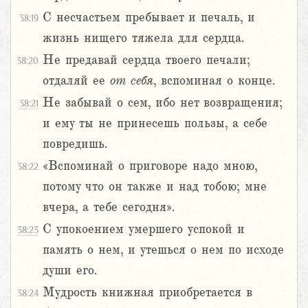
С несчастьем пребывает и печаль, и
38:19
жизнь нищего тяжела для сердца.
Не предавай сердца твоего печали;
38:20
отдаляй ее
от себя
, вспоминая о конце.
Не забывай о сем, ибо нет возвращения;
38:21
и ему ты не принесешь пользы, а себе
повредишь.
«Вспоминай о приговоре надо мною,
38:22
потому что он также и над тобою; мне
вчера, а тебе сегодня».
С упокоением умершего успокой и
38:23
память о нем, и утешься о нем по исходе
души его.
Мудрость книжная приобретается в
38:24