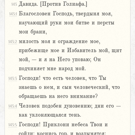
Давида. [Против Голиафа.]
143
Благословен Господь, твердыня моя,
143:1
научающий руки мои битве и персты
мои брани,
милость моя и ограждение мое,
143:2
прибежище мое и Избавитель мой, щит
мой, – и я на Него уповаю; Он
подчиняет мне народ мой.
Господи! что есть человек, что Ты
143:3
знаешь о нем, и сын человеческий, что
обращаешь на него внимание?
Человек подобен дуновению; дни его –
143:4
как уклоняющаяся тень.
Господи! Приклони небеса Твои и
143:5
сойди; коснись гор, и воздымятся;