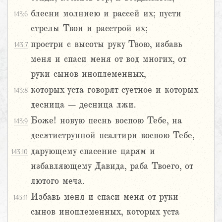
блесни молниею и рассей их; пусти
143:6
стрелы Твои и расстрой их;
простри с высоты руку Твою, избавь
143:7
меня и спаси меня от вод многих, от
руки сынов иноплеменных,
которых уста говорят суетное и которых
143:8
десница – десница лжи.
Боже! новую песнь воспою Тебе, на
143:9
десятиструнной псалтири воспою Тебе,
дарующему спасение царям и
143:10
избавляющему Давида, раба Твоего, от
лютого меча.
Избавь меня и спаси меня от руки
143:11
сынов иноплеменных, которых уста