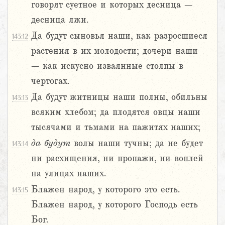
говорят суетное и которых десница –
десница лжи.
Да будут сыновья наши, как разросшиеся
143:12
растения в их молодости; дочери наши
– как искусно изваянные столпы в
чертогах.
Да будут житницы наши полны, обильны
143:13
всяким хлебом; да плодятся овцы наши
тысячами и тьмами на пажитях наших;
да
будут
волы наши тучны; да не будет
143:14
ни расхищения, ни пропажи, ни воплей
на улицах наших.
Блажен народ, у которого это есть.
143:15
Блажен народ, у которого Господь есть
Бог.