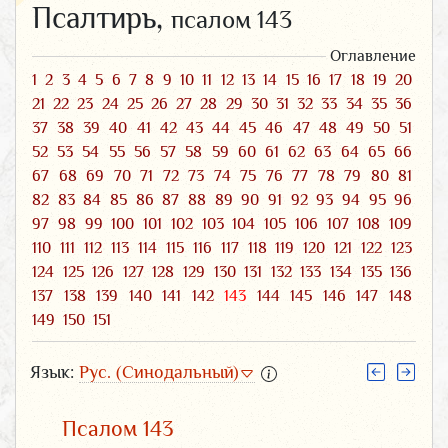
Псалтирь,
псалом 143
Оглавление
1
2
3
4
5
6
7
8
9
10
11
12
13
14
15
16
17
18
19
20
21
22
23
24
25
26
27
28
29
30
31
32
33
34
35
36
37
38
39
40
41
42
43
44
45
46
47
48
49
50
51
52
53
54
55
56
57
58
59
60
61
62
63
64
65
66
67
68
69
70
71
72
73
74
75
76
77
78
79
80
81
82
83
84
85
86
87
88
89
90
91
92
93
94
95
96
97
98
99
100
101
102
103
104
105
106
107
108
109
110
111
112
113
114
115
116
117
118
119
120
121
122
123
124
125
126
127
128
129
130
131
132
133
134
135
136
137
138
139
140
141
142
143
144
145
146
147
148
149
150
151
Язык:
Рус. (Синодальный)
Псалом 143