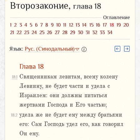
Второзаконие,
глава 18
Оглавление
1
2
3
4
5
6
7
8
9
10
11
12
13
14
15
16
17
18
19
20
21
22
23
24
25
26
27
28
29
30
31
32
33
34
Язык:
Рус. (Синодальный)
Глава 18
Священникам левитам, всему колену
18:1
Левиину, не будет части и удела с
Израилем: они должны питаться
жертвами Господа и Его частью;
удела же не будет ему между братьями
18:2
его: Сам Господь удел его, как говорил
Он ему.