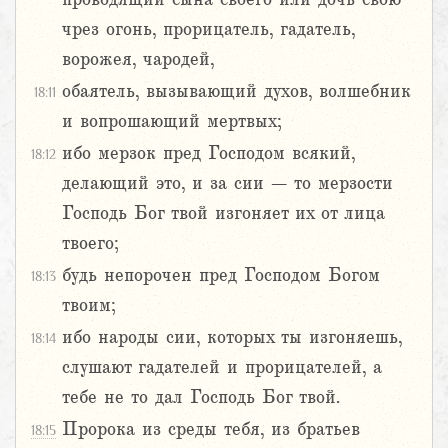
чрез огонь, прорицатель, гадатель,
ворожея, чародей,
обаятель, вызывающий духов, волшебник
18:11
и вопрошающий мертвых;
ибо мерзок пред Господом всякий,
18:12
делающий это, и за сии – то мерзости
Господь Бог твой изгоняет их от лица
твоего;
будь непорочен пред Господом Богом
18:13
твоим;
ибо народы сии, которых ты изгоняешь,
18:14
слушают гадателей и прорицателей, а
тебе не то дал Господь Бог твой.
Пророка из среды тебя, из братьев
18:15