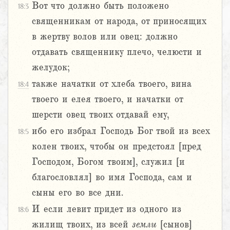
Вот что должно быть положено
18:3
священникам от народа, от приносящих
в жертву волов или овец: должно
отдавать священнику плечо, челюсти и
желудок;
также начатки от хлеба твоего, вина
18:4
твоего и елея твоего, и начатки от
шерсти овец твоих отдавай ему,
ибо его избрал Господь Бог твой из всех
18:5
колен твоих, чтобы он предстоял [пред
Господом, Богом твоим], служил [и
благословлял] во имя Господа, сам и
сыны его во все дни.
И если левит придет из одного из
18:6
жилищ твоих, из всей
земли
[сынов]