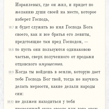
Израилевых, где он жил, и придет по
желанию души своей на место, которое
изберет Господь,
и будет служить во имя Господа Бога
18:7
своего, как и все братья его левиты,
предстоящие там пред Господом, –
то пусть они пользуются одинаковою
18:8
частью, сверх полученного от продажи
отцовского
имущества.
Когда ты войдешь в землю, которую дает
18:9
тебе Господь Бог твой, тогда не научись
делать мерзости, какие делали народы
сии:
не должен находиться у тебя
18:10
проводящий сына своего или дочь свою