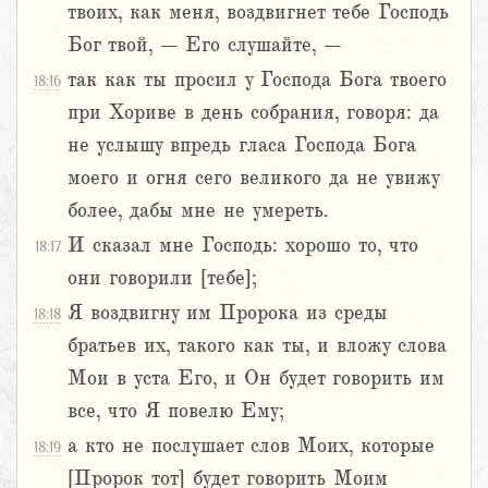
твоих, как меня, воздвигнет тебе Господь
Бог твой, – Его слушайте, –
так как ты просил у Господа Бога твоего
18:16
при Хориве в день собрания, говоря: да
не услышу впредь гласа Господа Бога
моего и огня сего великого да не увижу
более, дабы мне не умереть.
И сказал мне Господь: хорошо то, что
18:17
они говорили [тебе];
Я воздвигну им Пророка из среды
18:18
братьев их, такого как ты, и вложу слова
Мои в уста Его, и Он будет говорить им
все, что Я повелю Ему;
а кто не послушает слов Моих, которые
18:19
[Пророк тот] будет говорить Моим