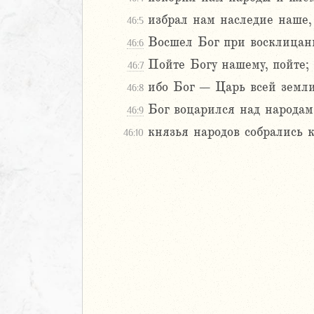
Навин
избрал нам наследие наше, 
46:5
Израилевы
Восшел Бог при восклицани
46:6
Пойте Богу нашему, пойте;
46:7
ств
рств
ибо Бог – Царь всей земли;
46:8
рств
Бог воцарился над народами
46:9
рств
князья народов собрались
46:10
ралипоменон
ралипоменон
я
дры
ь
ирь
ма 1 (1-8)