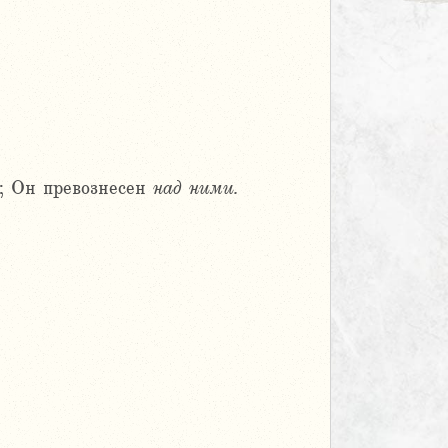
и; Он превознесен
над
ними.