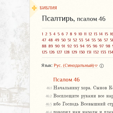
БИБЛИЯ
Псалтирь,
псалом 46
1
2
3
4
5
6
7
8
9
10
11
12
13
14
15
1
47
48
49
50
51
52
53
54
55
56
57
5
88
89
90
91
92
93
94
95
96
97
98
125
126
127
128
129
130
131
132
133
13
Язык:
Рус. (Синодальный)
Псалом 46
ЗАВЕТ
Начальнику хора. Сынов К
46:1
Восплещите руками все нар
46:2
ибо Господь Всевышний ст
46:3
покорил нам народы и пле
аконие
46:4