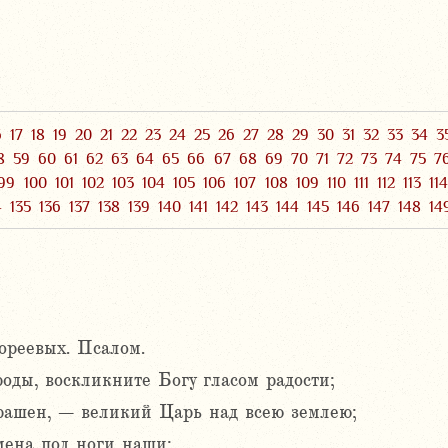
6
17
18
19
20
21
22
23
24
25
26
27
28
29
30
31
32
33
34
3
8
59
60
61
62
63
64
65
66
67
68
69
70
71
72
73
74
75
7
99
100
101
102
103
104
105
106
107
108
109
110
111
112
113
11
4
135
136
137
138
139
140
141
142
143
144
145
146
147
148
14
ореевых. Псалом.
оды, воскликните Богу гласом радости;
рашен, – великий Царь над всею землею;
мена под ноги наши;