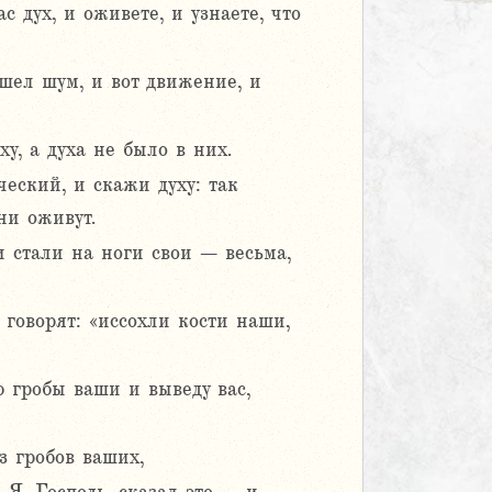
 дух, и оживете, и узнаете, что
ошел шум, и вот движение, и
у, а духа не было в них.
ческий, и скажи духу: так
ни оживут.
и стали на ноги свои – весьма,
говорят: «иссохли кости наши,
ю гробы ваши и выведу вас,
з гробов ваших,