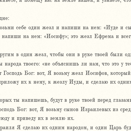
живете, и помещу вас на земле вашей, и узнаете, что
дне:
возьми себе один жезл и напиши на нем: «Иуде и 
 напиши на нем: «Иосифу»; это жезл Ефрема и всег
ругим в один жезл, чтобы они в руке твоей были од
ы народа твоего: «не объяснишь ли нам, что это у те
т Господь Бог: вот, Я возьму жезл Иосифов, которы
риложу их к нему, к жезлу Иуды, и сделаю их одним
орых ты напишешь, будут в руке твоей перед глазам
Господь Бог: вот, Я возьму сынов Израилевых из сре
сюду и приведу их в землю их.
раиля Я сделаю их одним народом, и один Царь буде