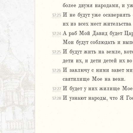
более двумя народами, и уж
8
И не будут уже осквернять
9
37:23
0
их из всех мест жительства
1
А раб Мой Давид будет Цар
37:24
2
Мои будут соблюдать и вып
3
И будут жить на земле, ко
37:25
4
5
дети их, и дети детей их в
6
И заключу с ними завет мир
37:26
7
святилище Мое на веки.
8
И будет у них жилище Мое,
37:27
9
20
И узнают народы, что Я Го
37:28
1
22
23
24