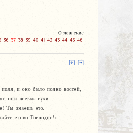
Оглавление
5
36
37
38
39
40
41
42
43
44
45
46
поля, и оно было полно костей,
от они весьма сухи.
е! Ты знаешь это.
шайте слово Господне!»