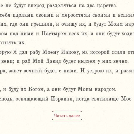
е не будут вперед разделяться на два царства.
 себя идолами своими и мерзостями своими и всяки
 их, где они грешили, и очищу их, и будут Моим нар
ем над ними и Пастырем всех их, и они будут ходит
олнять их.
торую Я дал рабу Моему Иакову, на которой жили от
о веки; и раб Мой Давид будет князем у них вечно.
а, завет вечный будет с ними. И устрою их, и разм
 и буду их Богом, а они будут Моим народом.
сподь, освящающий Израиля, когда святилище Мое б
Читать далее