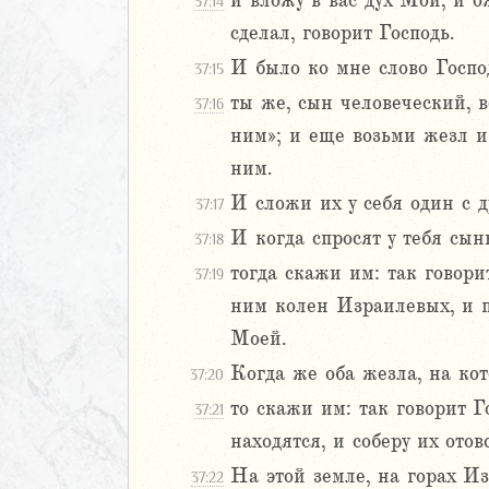
и вложу в вас дух Мой, и о
37:14
иаст
сделал, говорит Господь.
Песней
И было ко мне слово Госпо
37:15
рость
ты же, сын человеческий, 
37:16
а
ним»; и еще возьми жезл и
ним.
ия
И сложи их у себя один с д
37:17
еремии
И когда спросят у тебя сын
37:18
ие Иеремии
тогда скажи им: так говори
37:19
иль
ним колен Израилевых, и п
Моей.
2
Когда же оба жезла, на кот
37:20
3
то скажи им: так говорит 
4
37:21
5
находятся, и соберу их отов
6
На этой земле, на горах Из
37:22