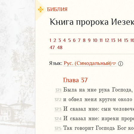
БИБЛИЯ
Книга пророка Иезе
1
2
3
4
5
6
7
8
9
10
11
12
13
14
15
1
47
48
Язык:
Рус. (Синодальный)
Глава 37
Была на мне рука Господа,
37:1
ЗАВЕТ
и обвел меня кругом около 
37:2
И сказал мне: сын человеч
37:3
И сказал мне: изреки проро
37:4
Так говорит Господь Бог кос
37:5
аконие