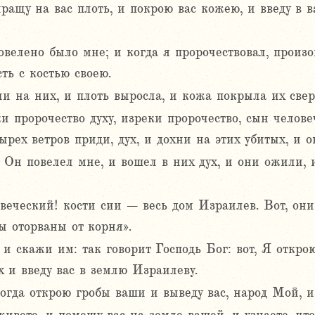
ащу на вас плоть, и покрою вас кожею, и введу в вас
овелено было мне; и когда я пророчествовал, произ
ть с костью своею.
и на них, и плоть выросла, и кожа покрыла их сверх
и пророчество духу, изреки пророчество, сын челове
ырех ветров приди, дух, и дохни на этих убитых, и о
 Он повелел мне, и вошел в них дух, и они ожили, 
веческий! кости сии – весь дом Израилев. Вот, они 
ы оторваны от корня».
и скажи им: так говорит Господь Бог: вот, Я откро
 и введу вас в землю Израилеву.
когда открою гробы ваши и выведу вас, народ Мой, и