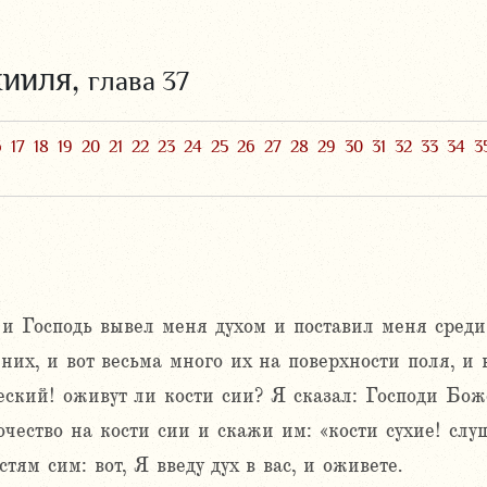
кииля,
глава 37
6
17
18
19
20
21
22
23
24
25
26
27
28
29
30
31
32
33
34
3
 и Господь вывел меня духом и поставил меня среди 
них, и вот весьма много их на поверхности поля, и в
еский! оживут ли кости сии? Я сказал: Господи Бож
чество на кости сии и скажи им: «кости сухие! слу
тям сим: вот, Я введу дух в вас, и оживете.