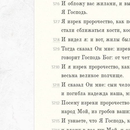
И обложу вас жилами, и выр
37:6
Навин
Я Господь.
Израилевы
Я изрек пророчество, как п
37:7
ств
стали сближаться кости, кос
рств
И видел я: и вот, жилы был
37:8
рств
Тогда сказал Он мне: изрек
37:9
рств
говорит Господь Бог: от чет
ралипоменон
ралипоменон
И я изрек пророчество, как
37:10
весьма великое полчище.
я
И сказал Он мне: сын чело
37:11
дры
и погибла надежда наша, м
ь
Посему изреки пророчество 
37:12
народ Мой, из гробов ваших
ирь
И узнаете, что Я Господь, 
37:13