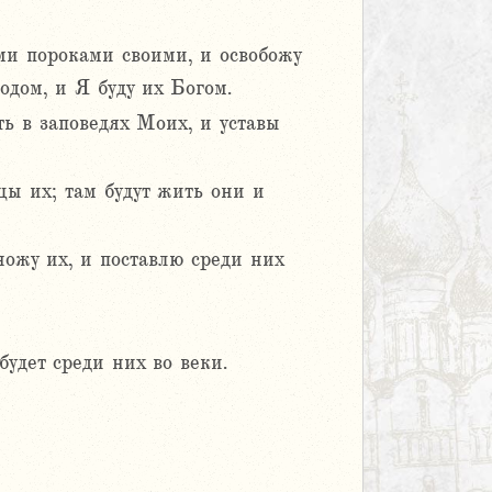
ми пороками своими, и освобожу
одом, и Я буду их Богом.
ь в заповедях Моих, и уставы
цы их; там будут жить они и
ножу их, и поставлю среди них
удет среди них во веки.