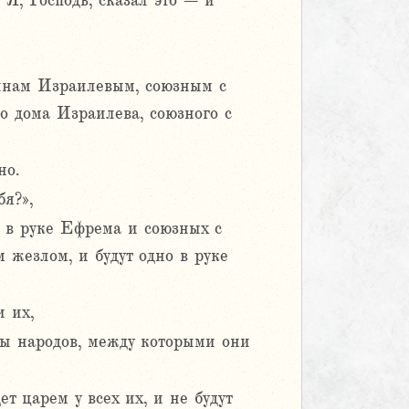
 Я, Господь, сказал это – и
сынам Израилевым, союзным с
о дома Израилева, союзного с
но.
бя?»,
й в руке Ефрема и союзных с
 жезлом, и будут одно в руке
и их,
ды народов, между которыми они
т царем у всех их, и не будут