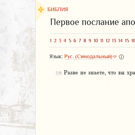
БИБЛИЯ
Первое послание ап
1
2
3
4
5
6
7
8
9
10
11
12
13
14
15
1
Язык:
Рус. (Синодальный)
Разве не знаете, что вы х
3:16
ЗАВЕТ
АВЕТ
фея
ка
и