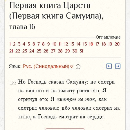
Первая книга Царств
(Первая книга Самуила),
глава 16
Оглавление
1
2
3
4
5
6
7
8
9
10
11
12
13
14
15
16
17
18
19
20
21
22
23
24
25
26
27
28
29
30
31
Язык:
Рус. (Синодальный)
Но Господь сказал Самуилу: не смотри
16:7
на вид его и на высоту роста его; Я
отринул его; Я
смотрю
не
так,
как
смотрит человек; ибо человек смотрит на
лице, а Господь смотрит на сердце.