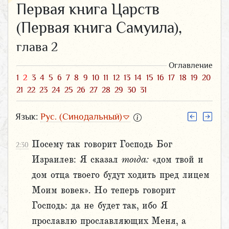
Первая книга Царств
(Первая книга Самуила),
глава 2
Оглавление
1
2
3
4
5
6
7
8
9
10
11
12
13
14
15
16
17
18
19
20
21
22
23
24
25
26
27
28
29
30
31
Язык:
Рус. (Синодальный)
Посему так говорит Господь Бог
2:30
Израилев: Я сказал
тогда:
«дом твой и
дом отца твоего будут ходить пред лицем
Моим вовек». Но теперь говорит
Господь: да не будет так, ибо Я
прославлю прославляющих Меня, а