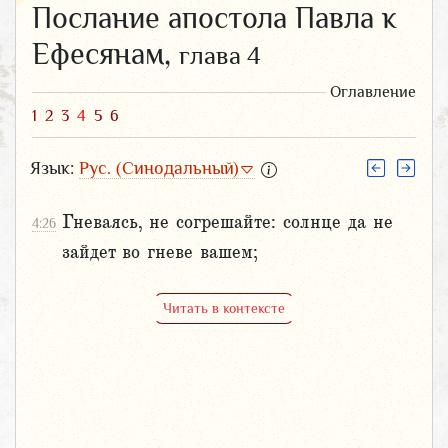
Послание апостола Павла к
Ефесянам,
глава 4
Оглавление
1
2
3
4
5
6
Язык:
Рус. (Синодальный)
Гневаясь, не согрешайте: солнце да не
4:26
зайдет во гневе вашем;
Читать в контексте