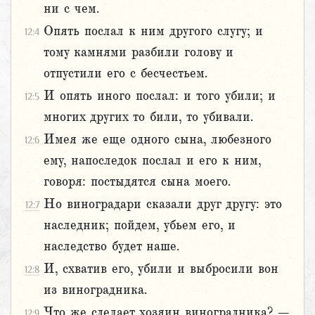
ни с чем.
Опять послал к ним другого слугу; и
12:4
тому камнями разбили голову и
отпустили его с бесчестьем.
И опять иного послал: и того убили; и
12:5
многих других то били, то убивали.
Имея же еще одного сына, любезного
12:6
ему, напоследок послал и его к ним,
говоря: постыдятся сына моего.
Но виноградари сказали друг другу: это
12:7
наследник; пойдем, убьем его, и
наследство будет наше.
И, схватив его, убили и выбросили вон
12:8
из виноградника.
Что же сделает хозяин виноградника? –
12:9