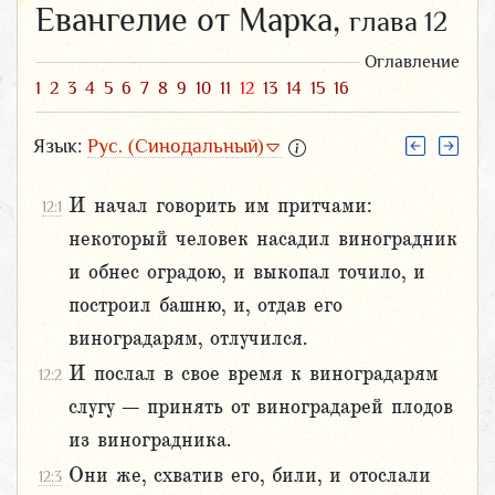
Евангелие от Марка,
глава 12
Оглавление
1
2
3
4
5
6
7
8
9
10
11
12
13
14
15
16
Язык:
Рус. (Синодальный)
И начал говорить им притчами:
12:1
некоторый человек насадил виноградник
и обнес оградою, и выкопал точило, и
построил башню, и, отдав его
виноградарям, отлучился.
И послал в свое время к виноградарям
12:2
слугу – принять от виноградарей плодов
из виноградника.
Они же, схватив его, били, и отослали
12:3