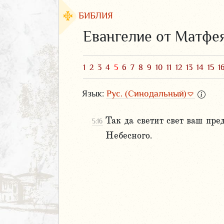
БИБЛИЯ
Евангелие от Матфе
1
2
3
4
5
6
7
8
9
10
11
12
13
14
15
1
Язык:
Рус. (Синодальный)
Так да светит свет ваш пр
5:16
Небесного.
ЗАВЕТ
АВЕТ
фея
2