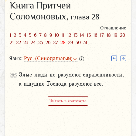
Книга Притчей
Соломоновых,
глава 28
Оглавление
1
2
3
4
5
6
7
8
9
10
11
12
13
14
15
16
17
18
19
20
21
22
23
24
25
26
27
28
29
30
31
Язык:
Рус. (Синодальный)
Злые люди не разумеют справедливости,
28:5
а ищущие Господа разумеют всё.
Читать в контексте