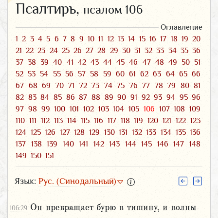
Псалтирь,
псалом 106
Оглавление
1
2
3
4
5
6
7
8
9
10
11
12
13
14
15
16
17
18
19
20
21
22
23
24
25
26
27
28
29
30
31
32
33
34
35
36
37
38
39
40
41
42
43
44
45
46
47
48
49
50
51
52
53
54
55
56
57
58
59
60
61
62
63
64
65
66
67
68
69
70
71
72
73
74
75
76
77
78
79
80
81
82
83
84
85
86
87
88
89
90
91
92
93
94
95
96
97
98
99
100
101
102
103
104
105
106
107
108
109
110
111
112
113
114
115
116
117
118
119
120
121
122
123
124
125
126
127
128
129
130
131
132
133
134
135
136
137
138
139
140
141
142
143
144
145
146
147
148
149
150
151
Язык:
Рус. (Синодальный)
Он превращает бурю в тишину, и волны
106:29