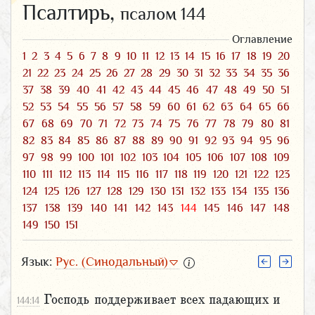
Псалтирь,
псалом 144
Оглавление
1
2
3
4
5
6
7
8
9
10
11
12
13
14
15
16
17
18
19
20
21
22
23
24
25
26
27
28
29
30
31
32
33
34
35
36
37
38
39
40
41
42
43
44
45
46
47
48
49
50
51
52
53
54
55
56
57
58
59
60
61
62
63
64
65
66
67
68
69
70
71
72
73
74
75
76
77
78
79
80
81
82
83
84
85
86
87
88
89
90
91
92
93
94
95
96
97
98
99
100
101
102
103
104
105
106
107
108
109
110
111
112
113
114
115
116
117
118
119
120
121
122
123
124
125
126
127
128
129
130
131
132
133
134
135
136
137
138
139
140
141
142
143
144
145
146
147
148
149
150
151
Язык:
Рус. (Синодальный)
Господь поддерживает всех падающих и
144:14