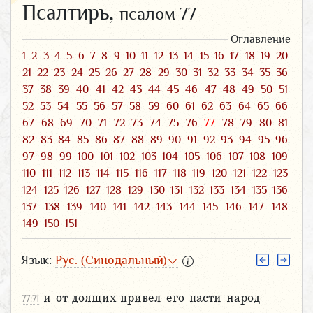
Псалтирь,
псалом 77
Оглавление
1
2
3
4
5
6
7
8
9
10
11
12
13
14
15
16
17
18
19
20
21
22
23
24
25
26
27
28
29
30
31
32
33
34
35
36
37
38
39
40
41
42
43
44
45
46
47
48
49
50
51
52
53
54
55
56
57
58
59
60
61
62
63
64
65
66
67
68
69
70
71
72
73
74
75
76
77
78
79
80
81
82
83
84
85
86
87
88
89
90
91
92
93
94
95
96
97
98
99
100
101
102
103
104
105
106
107
108
109
110
111
112
113
114
115
116
117
118
119
120
121
122
123
124
125
126
127
128
129
130
131
132
133
134
135
136
137
138
139
140
141
142
143
144
145
146
147
148
149
150
151
Язык:
Рус. (Синодальный)
и от доящих привел его пасти народ
77:71